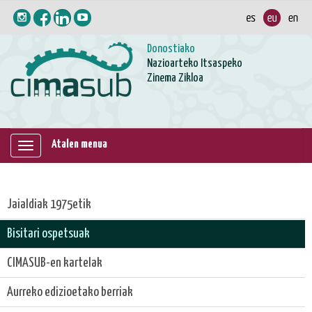
Donostiako
Nazioarteko Itsaspeko
Zinema Zikloa
Atalen menua
Erakutsi
/
ezkutatu
Jaialdiak 1975etik
nabigazioa
Bisitari ospetsuak
CIMASUB-en kartelak
Aurreko edizioetako berriak