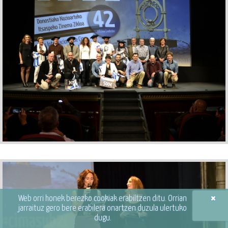
×
Web orri honek berezko cookiak erabiltzen ditu. Orrian
jarraituz gero bere erabilera onartzen duzula ulertuko
dugu.