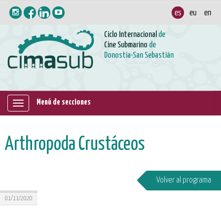
Ciclo Internacional
de
Cine Submarino
de
Donostia-San Sebastián
Menú de secciones
Mostrar/ocultar
navegación
Arthropoda Crustáceos
Volver al programa
01/11/2020