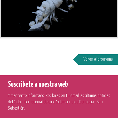
Volver al programa
Suscríbete a nuestra web
Y mantente informado. Recibirás en tu email las últimas noticias
del Ciclo Internacional de Cine Submarino de Donostia - San
Sebastián.