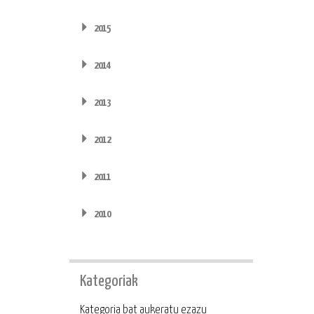
2015
2014
2013
2012
2011
2010
Kategoriak
Kategoria
Kategoria bat aukeratu ezazu