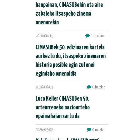
kanpainan, CIMASUBekin eta aire
zabaleko itsaspeko zinema
onenarekin
2026/06/15
1 iruzkina
CIMASUBek 50. edizioaren kartela
aurkeztu du, itsaspeko zinemaren
historia posible egin zutenei
egindako omenaldia
2026/06/03
0 iruzkin
Luca Keller CIMASUBen 50.
urteurreneko nazioarteko
epaimahaian sartu da
2026/05/02
0 iruzkin