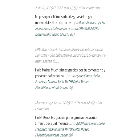
Julio-k, 2025/11/27-ean 13:53-etan, esaten du...:
Mi paso por el Cimasub 2025 ha sido algo
inolvidable. El cariño con el...
(-n:
Donostiak itsaspeko
zinema besarkatu du berriro, eta CIMASUB 2025a
historiarako edizio bihurtu du
)
CIMASUB - Ciclo Internacional de Cine Submarino de
Donostia – San Sebastián-k, 2025/11/16-ean 19:43-
etan, esaten du...:
Hola Maire, Muchísimas gracias por tu comentario y
por acompañarnos ca...
(-n:
2025eko Cimasubeko
Francisco Pizarro Saria MATER Ontzi Museo
Ekoaktiboarentzat izango da
)
Maire garagartza-k, 2025/11/16-ean 16:49-etan,
esaten du...:
Hola! Daros las gracias por organizar cada año
Cimasub el cual me enca...
(-n:
2025eko Cimasubeko
Francisco Pizarro Saria MATER Ontzi Museo
Ekoaktiboarentzat izango da
)