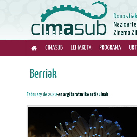
Donostia
Nazioarte
Zinema Zi
CIMASUB
LEHIAKETA
PROGRAMA
URT
Berriak
February de 2020
-en argitaraturiko artikuluak