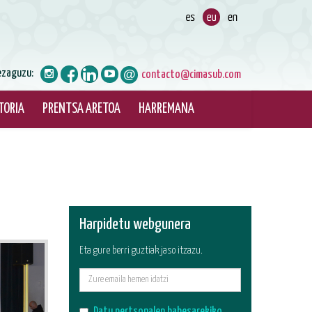
iezaguzu:
contacto@cimasub.com
TORIA
PRENTSA ARETOA
HARREMANA
Harpidetu webgunera
Eta gure berri guztiak jaso itzazu.
E-
mail
Datu pertsonalen babesarekiko