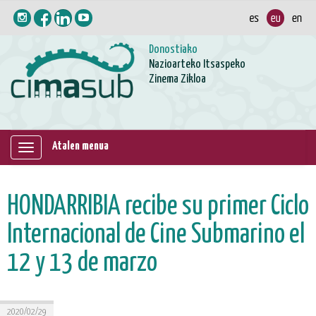
Donostiako
Nazioarteko Itsaspeko
Zinema Zikloa
Atalen menua
Erakutsi
/
ezkutatu
HONDARRIBIA recibe su primer Ciclo
nabigazioa
Internacional de Cine Submarino el
12 y 13 de marzo
2020/02/29