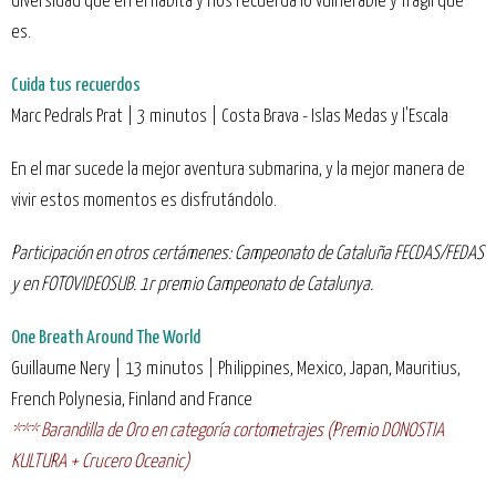
diversidad que en él habita y nos recuerda lo vulnerable y frágil que
es.
Cuida tus recuerdos
Marc Pedrals Prat | 3 minutos | Costa Brava - Islas Medas y l'Escala
En el mar sucede la mejor aventura submarina, y la mejor manera de
vivir estos momentos es disfrutándolo.
Participación en otros certámenes: Campeonato de Cataluña FECDAS/FEDAS
y en FOTOVIDEOSUB. 1r premio Campeonato de Catalunya.
One Breath Around The World
Guillaume Nery | 13 minutos | Philippines, Mexico, Japan, Mauritius,
French Polynesia, Finland and France
*** Barandilla de Oro en categoría cortometrajes (Premio DONOSTIA
KULTURA + Crucero Oceanic)