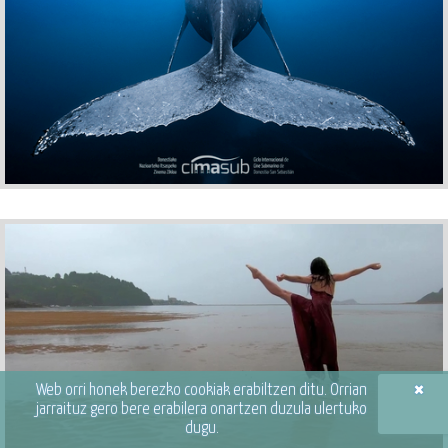
×
Web orri honek berezko cookiak erabiltzen ditu. Orrian
jarraituz gero bere erabilera onartzen duzula ulertuko
dugu.