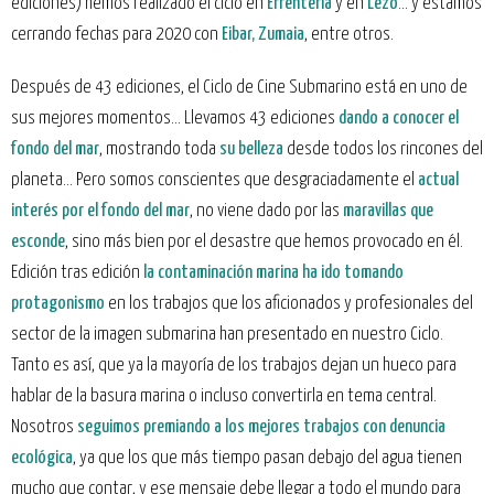
ediciones) hemos realizado el ciclo en
Errenteria
y en
Lezo
… y estamos
cerrando fechas para 2020 con
Eibar,
Zumaia
, entre otros.
Después de 43 ediciones, el Ciclo de Cine Submarino está en uno de
sus mejores momentos… Llevamos 43 ediciones
dando a conocer el
fondo del mar
, mostrando toda
su belleza
desde todos los rincones del
planeta… Pero somos conscientes que desgraciadamente el
actual
interés por el fondo del mar
, no viene dado por las
maravillas que
esconde
, sino más bien por el desastre que hemos provocado en él.
Edición tras edición
la contaminación marina ha ido tomando
protagonismo
en los trabajos que los aficionados y profesionales del
sector de la imagen submarina han presentado en nuestro Ciclo.
Tanto es así, que ya la mayoría de los trabajos dejan un hueco para
hablar de la basura marina o incluso convertirla en tema central.
Nosotros
seguimos premiando a los mejores trabajos con denuncia
ecológica
, ya que los que más tiempo pasan debajo del agua tienen
mucho que contar, y ese mensaje debe llegar a todo el mundo para