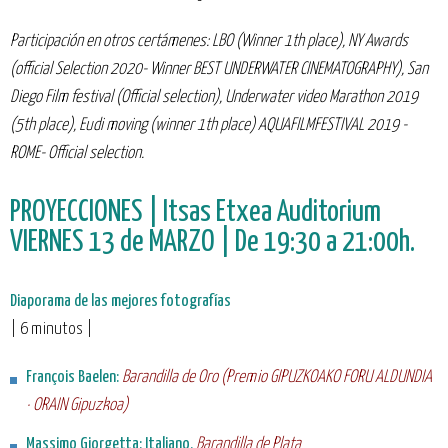
Participación en otros certámenes: LBO (Winner 1th place), NY Awards
(official Selection 2020- Winner BEST UNDERWATER CINEMATOGRAPHY), San
Diego Film festival (Official selection), Underwater video Marathon 2019
(5th place), Eudi moving (winner 1th place) AQUAFILMFESTIVAL 2019 -
ROME- Official selection.
PROYECCIONES | Itsas Etxea Auditorium
VIERNES 13 de MARZO | De 19:30 a 21:00h.
Diaporama de las mejores fotografías
| 6 minutos |
François Baelen:
Barandilla de Oro (Premio GIPUZKOAKO FORU ALDUNDIA
· ORAIN Gipuzkoa)
Massimo Giorgetta: Italiano,
Barandilla de Plata