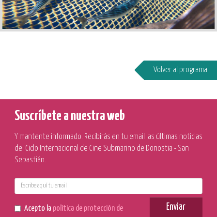
Volver al programa
Suscríbete a nuestra web
Y mantente informado. Recibirás en tu email las últimas noticias
del Ciclo Internacional de Cine Submarino de Donostia - San
Sebastián.
E-
mail
Enviar
Acepto la
política de protección de