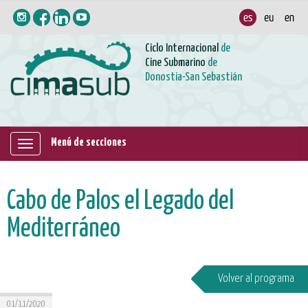
Ciclo Internacional
de
Cine Submarino
de
Donostia-San Sebastián
Menú de secciones
Mostrar/ocultar
navegación
Cabo de Palos el Legado del
Mediterráneo
Volver al programa
01/11/2020