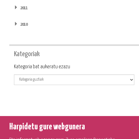
2011
2010
Kategoriak
Kategoria
Kategoria bat aukeratu ezazu
Harpidetu gure webgunera