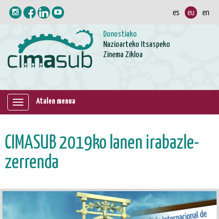
Donostiako
Nazioarteko Itsaspeko
Zinema Zikloa
Atalen menua
Erakutsi
/
ezkutatu
CIMASUB 2019ko lanen irabazle-
nabigazioa
zerrenda