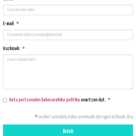
E-mail:
*
Iruzkinak:
*
Datu pertsonalen babesarekiko politika
onartzen dut.
*
*
-arekin seinalatutako eremuak derrigorrezkoak dira
Bidali