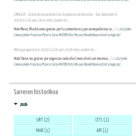
CIMASUB - Ciclo Internacional de Cine Submarino de Donostia – San Sebastián-k,
2025/11/16-ean 19:43-etan, esaten du...:
Hola Maire, Muchísimas gracias por tu comentario y por acompañarnos ca...
(-n:
2025eko
Cimasubeko Francisco Pizarro Saria MATER Ontzi Museo Ekoaktiboarentzat izango da
)
Maire garagartza-k, 2025/11/16-ean 16:49-etan, esaten du...:
Hola! Daros las gracias por organizar cada año Cimasub el cual me enca...
(-n:
2025eko
Cimasubeko Francisco Pizarro Saria MATER Ontzi Museo Ekoaktiboarentzat izango da
)
Sarreren historikoa
2026
URT (2)
OTS (1)
MAR (1)
API (1)