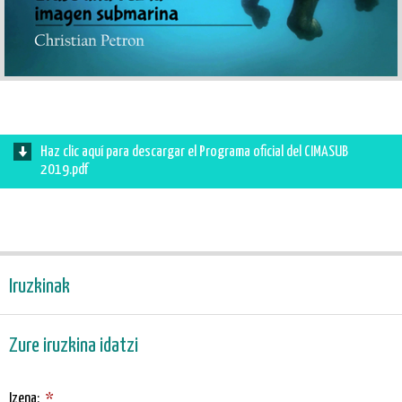
Haz clic aquí para descargar el Programa oficial del CIMASUB
2019.pdf
Iruzkinak
Zure iruzkina idatzi
Izena:
*