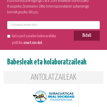
Eta informaturik egongo zara. Zure emailean Donostiako
Itsaspeko Zinemaren Ziklo Internazionalaren azkenengo
berriak jasoko dituzu..
E-
mail
Bidali
Datu pertsonalen babesarekiko
politika
onartzen dut.
Babesleak eta kolaboratzaileak
ANTOLATZAILEAK