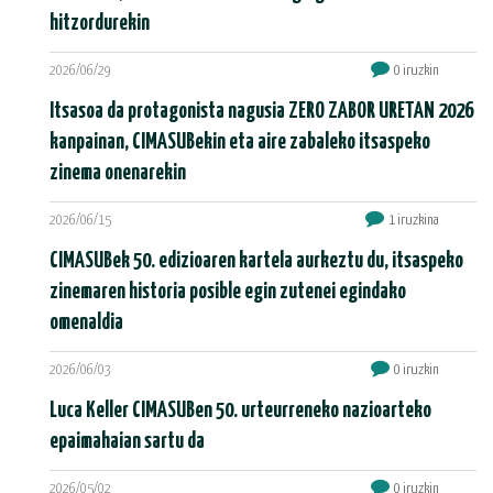
hitzordurekin
2026/06/29
0 iruzkin
Itsasoa da protagonista nagusia ZERO ZABOR URETAN 2026
kanpainan, CIMASUBekin eta aire zabaleko itsaspeko
zinema onenarekin
2026/06/15
1 iruzkina
CIMASUBek 50. edizioaren kartela aurkeztu du, itsaspeko
zinemaren historia posible egin zutenei egindako
omenaldia
2026/06/03
0 iruzkin
Luca Keller CIMASUBen 50. urteurreneko nazioarteko
epaimahaian sartu da
2026/05/02
0 iruzkin