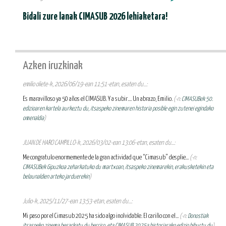
Bidali zure lanak CIMASUB 2026 lehiaketara!
Azken iruzkinak
emilio oliete-k, 2026/06/19-ean 11:51-etan, esaten du...:
Es maravilloso ya 50 años el CIMASUB. Y a subir.... Un abrazo, Emilio.
(-n:
CIMASUBek 50.
edizioaren kartela aurkeztu du, itsaspeko zinemaren historia posible egin zutenei egindako
omenaldia
)
JUAN DE HARO CAMPILLO-k, 2026/03/02-ean 13:06-etan, esaten du...:
Me congratulo enormemente de la gran actividad que “Cimasub” desplie...
(-n:
CIMASUBek Gipuzkoa zeharkatuko du martxoan, itsaspeko zinemarekin, erakusketekin eta
belaunaldien arteko jarduerekin
)
Julio-k, 2025/11/27-ean 13:53-etan, esaten du...:
Mi paso por el Cimasub 2025 ha sido algo inolvidable. El cariño con el...
(-n:
Donostiak
itsaspeko zinema besarkatu du berriro, eta CIMASUB 2025a historiarako edizio bihurtu du
)