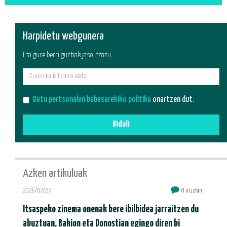
Harpidetu webgunera
Eta gure berri guztiak jaso itzazu.
E-
mail
Datu pertsonalen babesarekiko politika
onartzen dut.
Bidali
Azken artikuluak
2026/07/27
0 iruzkin
Itsaspeko zinema onenak bere ibilbidea jarraitzen du
abuztuan, Bakion eta Donostian egingo diren bi