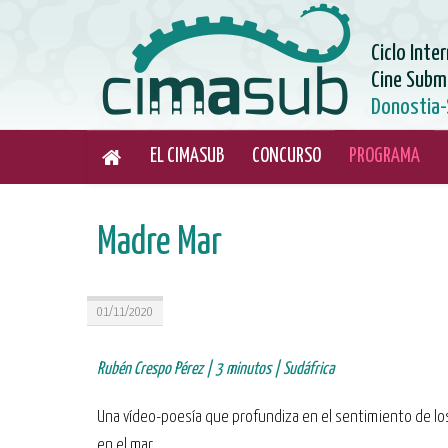
Ciclo Inte
Cine Subm
Donostia-
EL CIMASUB
CONCURSO
PROGRAMA
Madre Mar
01/11/2020
Rubén Crespo Pérez | 3 minutos | Sudáfrica
Una vídeo-poesía que profundiza en el sentimiento de 
en el mar.