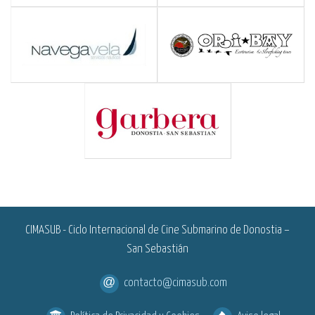
<
CIMASUB - Ciclo Internacional de Cine Submarino de Donostia –
San Sebastián
contacto@cimasub.com