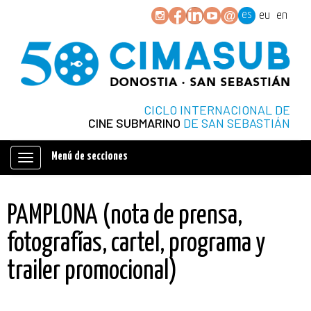
es
eu
en
CICLO INTERNACIONAL DE
CINE SUBMARINO
DE SAN SEBASTIÁN
Menú de secciones
Mostrar/ocultar
navegación
PAMPLONA (nota de prensa,
fotografías, cartel, programa y
trailer promocional)