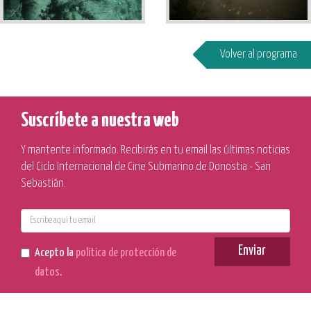
Volver al programa
Suscríbete a nuestra web
Y mantente informado. Recibirás en tu email las últimas noticias
del Ciclo Internacional de Cine Submarino de Donostia - San
Sebastián.
E-
mail
Enviar
Acepto la
política de protección de
datos
.