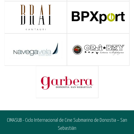
CIMASUB - Ciclo Internacional de Cine Submarino de Donostia – San
Sebastián