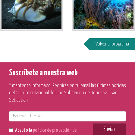
Volver al programa
Suscríbete a nuestra web
Y mantente informado. Recibirás en tu email las últimas noticias
del Ciclo Internacional de Cine Submarino de Donostia - San
Sebastián.
E-
mail
Enviar
Acepto la
política de protección de