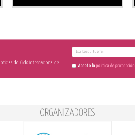
E-
mail
ticias del Ciclo Internacional de
Acepto la
política de protecció
ORGANIZADORES