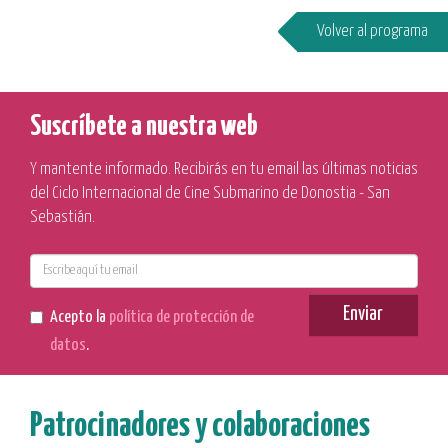
Volver al programa
Suscríbete a nuestra web
Y mantente informado. Recibirás en tu email las últimas noticias
del Ciclo Internacional de Cine Submarino de Donostia - San
Sebastián.
E-
mail
Enviar
Acepto la
política de protección de
datos
.
Patrocinadores y colaboraciones