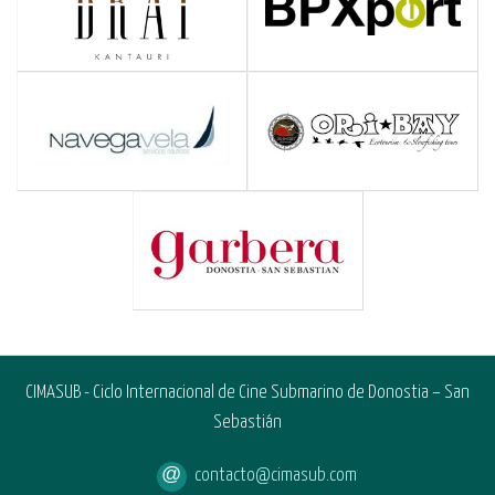
CIMASUB - Ciclo Internacional de Cine Submarino de Donostia – San
Sebastián
contacto@cimasub.com