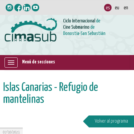
Ciclo Internacional
de
Cine Submarino
de
Donostia-San Sebastián
Menú de secciones
Mostrar/ocultar
navegación
Islas Canarias - Refugio de
mantelinas
Volver al programa
07/10/2021