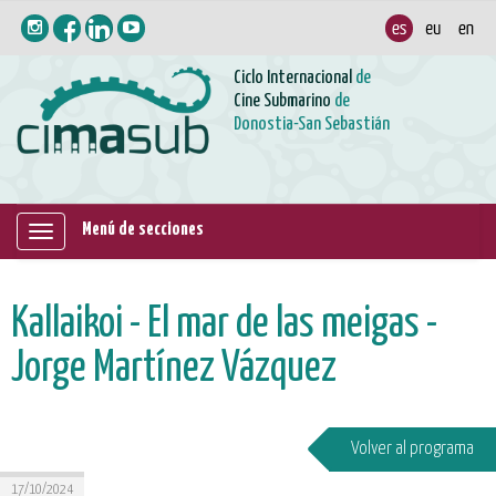
Ciclo Internacional
de
Cine Submarino
de
Donostia-San Sebastián
Menú de secciones
Mostrar/ocultar
navegación
Kallaikoi - El mar de las meigas -
Jorge Martínez Vázquez
Volver al programa
17/10/2024