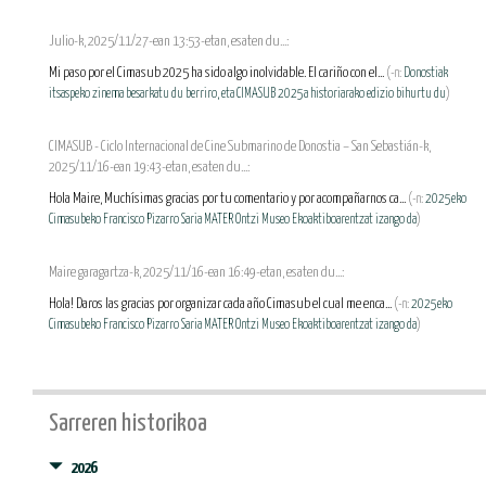
Julio-k, 2025/11/27-ean 13:53-etan, esaten du...:
Mi paso por el Cimasub 2025 ha sido algo inolvidable. El cariño con el...
(-n:
Donostiak
itsaspeko zinema besarkatu du berriro, eta CIMASUB 2025a historiarako edizio bihurtu du
)
CIMASUB - Ciclo Internacional de Cine Submarino de Donostia – San Sebastián-k,
2025/11/16-ean 19:43-etan, esaten du...:
Hola Maire, Muchísimas gracias por tu comentario y por acompañarnos ca...
(-n:
2025eko
Cimasubeko Francisco Pizarro Saria MATER Ontzi Museo Ekoaktiboarentzat izango da
)
Maire garagartza-k, 2025/11/16-ean 16:49-etan, esaten du...:
Hola! Daros las gracias por organizar cada año Cimasub el cual me enca...
(-n:
2025eko
Cimasubeko Francisco Pizarro Saria MATER Ontzi Museo Ekoaktiboarentzat izango da
)
Sarreren historikoa
2026