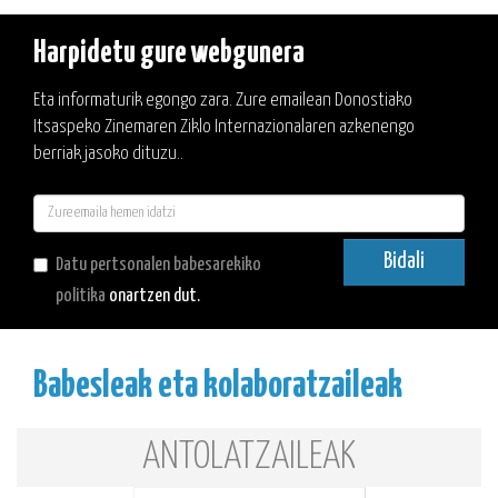
Harpidetu gure webgunera
Eta informaturik egongo zara. Zure emailean Donostiako
Itsaspeko Zinemaren Ziklo Internazionalaren azkenengo
berriak jasoko dituzu..
E-
mail
Bidali
Datu pertsonalen babesarekiko
politika
onartzen dut.
Babesleak eta kolaboratzaileak
ANTOLATZAILEAK