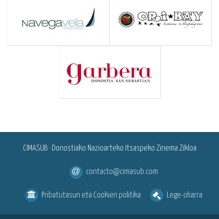
<
CIMASUB · Donostiako Nazioarteko Itsaspeko Zinema Zikloa
contacto@cimasub.com
Pribatutasun eta Cookien politika
Lege-oharra