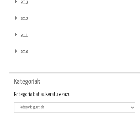
2013
2012
2011
2010
Kategoriak
Kategoria
Kategoria bat aukeratu ezazu