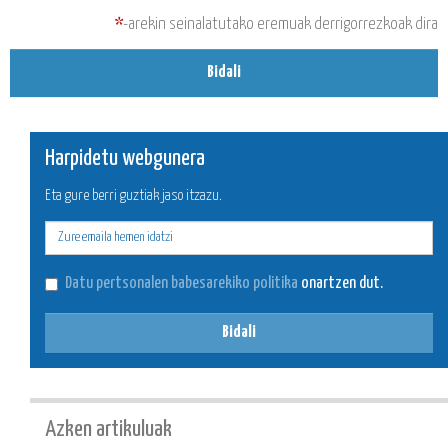
*
-arekin seinalatutako eremuak derrigorrezkoak dira
Bidali
Harpidetu webgunera
Eta gure berri guztiak jaso itzazu.
E-
mail
Datu pertsonalen babesarekiko politika
onartzen dut.
Bidali
Azken artikuluak