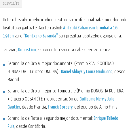
2019/11/13
Urtero bezala urpeko irudien sektoreko profesional nabarmenduenak
bisitatuko gaituzte. Aurten askok
Antzoki Zaharrean larunbata 16
19tan
gure
“Kontxako Baranda”
sari prezitua jasotzeko egongo dira.
Jarraian,
Donostian
jasoko duten sari eta irabazleen zerrenda:
Barandilla de Oro al mejor documental (Premio REAL SOCIEDAD
FUNDAZIOA + Crucero ONDINA):
Daniel Aldaya y Laura Madrueño
, desde
Madrid.
Barandilla de Oro al mejor cortometraje (Premio DONOSTIA KULTURA
+ Crucero OCEANIC) En representación de
Guillaume Nery y Julie
Gautier
, desde Francia,
Franck Corbery
, del equipo de Almo Films.
Barandilla de Plata al segundo mejor documental:
Enrique Talledo
Ruiz
, desde Cantábria.