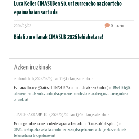
Luca Keller CIMASUBen 50. urteurreneko nazioarteko
epaimahaian sartu da
2026/05/02
0 iruzkin
Bidali zure lanak CIMASUB 2026 lehiaketara!
Azken iruzkinak
emilio oliete-k, 2026/06/19-ean 11:51-etan, esaten du...:
Es maravilloso ya 50 años el CIMASUB. Y a subir.... Un abrazo, Emilio.
(-n:
CIMASUBek 50.
edizioaren kartela aurkeztu du, itsaspeko zinemaren historia posible egin zutenei egindako
omenaldia
)
JUAN DE HARO CAMPILLO-k, 2026/03/02-ean 13:06-etan, esaten du...:
Me congratulo enormemente de la gran actividad que “Cimasub” desplie...
(-n:
CIMASUBek Gipuzkoa zeharkatuko du martxoan, itsaspeko zinemarekin, erakusketekin eta
belaunaldien arteko jarduerekin
)