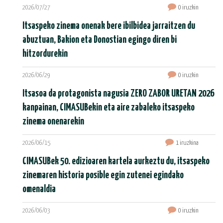
2026/07/27
0 iruzkin
Itsaspeko zinema onenak bere ibilbidea jarraitzen du
abuztuan, Bakion eta Donostian egingo diren bi
hitzordurekin
2026/06/29
0 iruzkin
Itsasoa da protagonista nagusia ZERO ZABOR URETAN 2026
kanpainan, CIMASUBekin eta aire zabaleko itsaspeko
zinema onenarekin
2026/06/15
1 iruzkina
CIMASUBek 50. edizioaren kartela aurkeztu du, itsaspeko
zinemaren historia posible egin zutenei egindako
omenaldia
2026/06/03
0 iruzkin