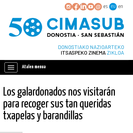
eu
es
en
DONOSTIAKO NAZIOARTEKO
ITSASPEKO ZINEMA
ZIKLOA
Atalen menua
Erakutsi
/
ezkutatu
Los galardonados nos visitarán
nabigazioa
para recoger sus tan queridas
txapelas y barandillas