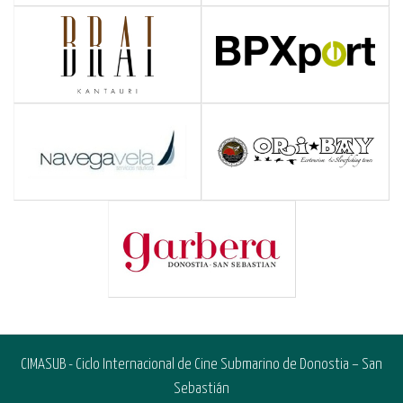
CIMASUB - Ciclo Internacional de Cine Submarino de Donostia – San
Sebastián