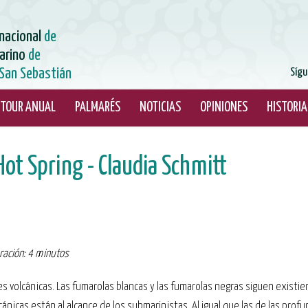
rnacional
de
arino
de
San Sebastián
Sígu
TOUR ANUAL
PALMARÉS
NOTICIAS
OPINIONES
HISTORIA
Hot Spring - Claudia Schmitt
uración: 4 minutos
les volcánicas. Las fumarolas blancas y las fumarolas negras siguen existi
cánicas están al alcance de los submarinistas. Al igual que las de las pro