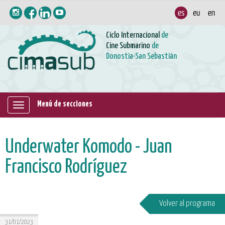
Ciclo Internacional
de
Cine Submarino
de
Donostia-San Sebastián
Menú de secciones
Mostrar/ocultar
navegación
Underwater Komodo - Juan
Francisco Rodríguez
Volver al programa
31/01/2023