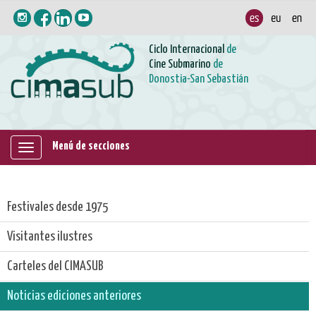
Ciclo Internacional
de
Cine Submarino
de
Donostia-San Sebastián
Menú de secciones
Mostrar/ocultar
navegación
Festivales desde 1975
Visitantes ilustres
Carteles del CIMASUB
Noticias ediciones anteriores