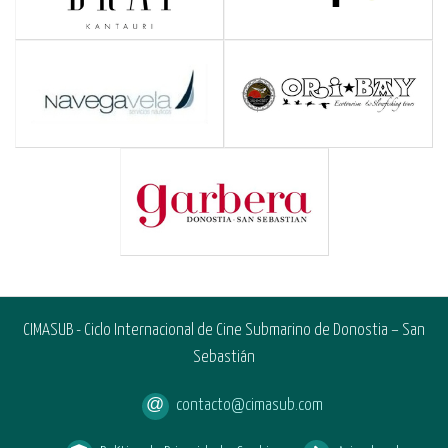
CIMASUB - Ciclo Internacional de Cine Submarino de Donostia – San
Sebastián
contacto@cimasub.com