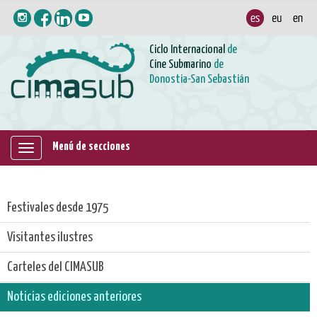
Ciclo Internacional
de
Cine Submarino
de
Donostia-San Sebastián
Menú de secciones
Mostrar/ocultar
navegación
Festivales desde 1975
Visitantes ilustres
Carteles del CIMASUB
Noticias ediciones anteriores