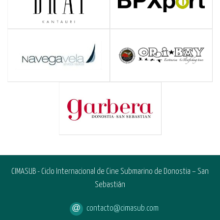
CIMASUB - Ciclo Internacional de Cine Submarino de Donostia – San
Sebastián
contacto@cimasub.com