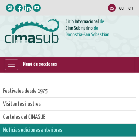
Ciclo Internacional
de
Cine Submarino
de
Donostia-San Sebastián
Menú de secciones
Mostrar/ocultar
navegación
Festivales desde 1975
Visitantes ilustres
Carteles del CIMASUB
Noticias ediciones anteriores