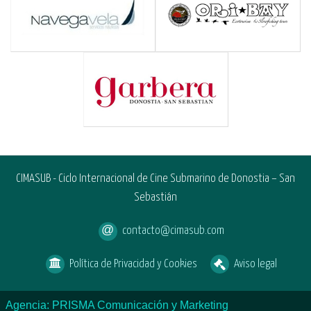
CIMASUB - Ciclo Internacional de Cine Submarino de Donostia – San
Sebastián
contacto@cimasub.com
Política de Privacidad y Cookies
Aviso legal
Agencia: PRISMA Comunicación y Marketing