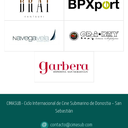
CIMASUB - Ciclo Internacional de Cine Submarino de Donostia – San
Sebastián
contacto@cimasub.com