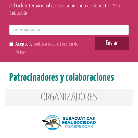
del Ciclo Internacional de Cine Submarino de Donostia - San
Sebastián.
E-
mail
Enviar
Acepto la
política de protección de
datos
.
Patrocinadores y colaboraciones
ORGANIZADORES