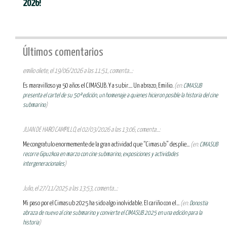
2026!
Últimos comentarios
emilio oliete, el 19/06/2026 a las 11:51, comenta...:
Es maravilloso ya 50 años el CIMASUB. Y a subir.... Un abrazo, Emilio.
(en:
CIMASUB
presenta el cartel de su 50ª edición, un homenaje a quienes hicieron posible la historia del cine
submarino
)
JUAN DE HARO CAMPILLO, el 02/03/2026 a las 13:06, comenta...:
Me congratulo enormemente de la gran actividad que “Cimasub” desplie...
(en:
CIMASUB
recorre Gipuzkoa en marzo con cine submarino, exposiciones y actividades
intergeneracionales
)
Julio, el 27/11/2025 a las 13:53, comenta...:
Mi paso por el Cimasub 2025 ha sido algo inolvidable. El cariño con el...
(en:
Donostia
abraza de nuevo al cine submarino y convierte el CIMASUB 2025 en una edición para la
historia
)