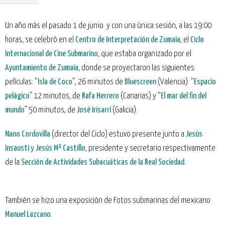
Un año más el pasado 1 de junio y con una única sesión, a las 19:00
horas, se celebró en el
Centro de Interpretación de Zumaia
, el
Ciclo
Internacional de Cine Submarino
, que estaba organizado por el
Ayuntamiento de Zumaia
, donde se proyectaron las siguientes
películas: “
Isla de Coco
”, 26 minutos de
Bluescreen
(Valencia). “
Espacio
pelágico
” 12 minutos, de
Rafa Herrero
(Canarias) y “
El mar del fin del
mundo
” 50 minutos, de
José Irisarri
(Galicia).
Nano Cordovilla
(director del Ciclo) estuvo presente junto a
Jesús
Insausti
y
Jesús Mª Castillo
, presidente y secretario respectivamente
de la
Sección de Actividades Subacuáticas de la Real Sociedad
.
También se hizo una exposición de Fotos submarinas del mexicano
Manuel Lazcano
.