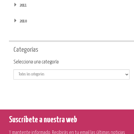
2011
2010
Categorías
Categoría
Selecciona una categoría
Suscríbete a nuestra web
Y mantente informado. Recibirás en tu email las últimas noticias