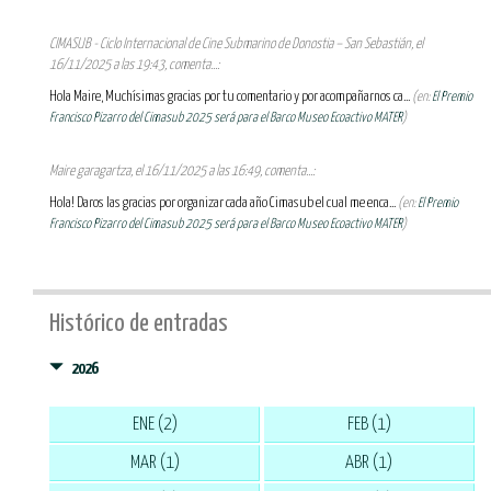
CIMASUB - Ciclo Internacional de Cine Submarino de Donostia – San Sebastián, el
16/11/2025 a las 19:43, comenta...:
Hola Maire, Muchísimas gracias por tu comentario y por acompañarnos ca...
(en:
El Premio
Francisco Pizarro del Cimasub 2025 será para el Barco Museo Ecoactivo MATER
)
Maire garagartza, el 16/11/2025 a las 16:49, comenta...:
Hola! Daros las gracias por organizar cada año Cimasub el cual me enca...
(en:
El Premio
Francisco Pizarro del Cimasub 2025 será para el Barco Museo Ecoactivo MATER
)
Histórico de entradas
2026
ENE (2)
FEB (1)
MAR (1)
ABR (1)