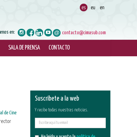
enos en:
contacto@cimasub.com
SALA DE PRENSA
CONTACTO
Suscríbete a la web
Y recibe todas nuestras noticias.
al de Cine
rector
E-
mail
He leído y acepto la
política de