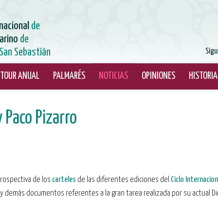
rnacional
de
arino
de
San Sebastián
Sígu
TOUR ANUAL
PALMARÉS
NOTICIAS
OPINIONES
HISTORIA
y Paco Pizarro
trospectiva de los
carteles
de las diferentes ediciones del
Ciclo Internacion
a y demás documentos referentes a la gran tarea realizada por su actual Di