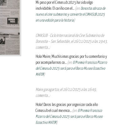
Mi paso por el Cimasub 2025 ha sido algo
inolvidable. El cariño con el...
(en:
Donostia abraza de
nuevo al cine submarino y convierte el CIMASUB 2025
en una edición para la historia
)
CIMASUB - Ciclo Internacional de Cine Submarino de
Donostia – San Sebastián, el 16/11/2025 a las 19:43,
comenta...:
Hola Maire, Muchísimas gracias por tu comentario y
por acompañarnos ca...
(en:
El Premio Francisco Pizarro
del Cimasub 2025 será para el Barco Museo Ecoactivo
MATER
)
Maire garagartza, el 16/11/2025 a las 16:49,
comenta...:
Hola! Daros las gracias por organizar cada año
Cimasub el cual me enca...
(en:
El Premio Francisco
Pizarro del Cimasub 2025 será para el Barco Museo
Ecoactivo MATER
)