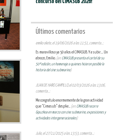
concurso del CIMASUB 2026!
Últimos comentarios
emilio oliete, el 19/06/2026 a las 11:51, comenta...:
Es maravilloso ya 50 años el CIMASUB. Y a subir.... Un
abrazo, Emilio.
(en:
CIMASUB presenta el cartel de su
50ª edición, un homenaje a quienes hicieron posible la
historia del cine submarino
)
JUAN DE HARO CAMPILLO, el 02/03/2026 a las 13:06,
comenta...:
Me congratulo enormemente de la gran actividad
que “Cimasub” desplie...
(en:
CIMASUB recorre
Gipuzkoa en marzo con cine submarino, exposiciones y
actividades intergeneracionales
)
Julio, el 27/11/2025 a las 13:53, comenta...: