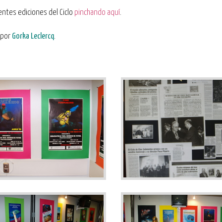
entes ediciones del Ciclo
pinchando aquí
.
 por
Gorka Leclercq
.