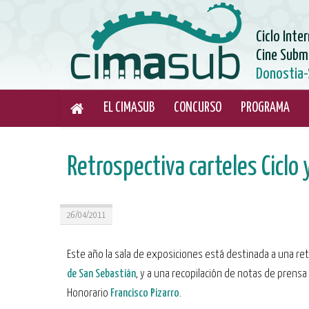
Ciclo Inte
Cine Subm
Donostia-
EL CIMASUB
CONCURSO
PROGRAMA
Retrospectiva carteles Ciclo 
26/04/2011
Este año la sala de exposiciones está destinada a una re
de San Sebastián
, y a una recopilación de notas de prens
Honorario
Francisco Pizarro
.