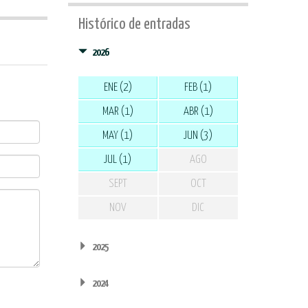
Histórico de entradas
2026
ENE (2)
FEB (1)
MAR (1)
ABR (1)
MAY (1)
JUN (3)
JUL (1)
AGO
SEPT
OCT
NOV
DIC
2025
2024