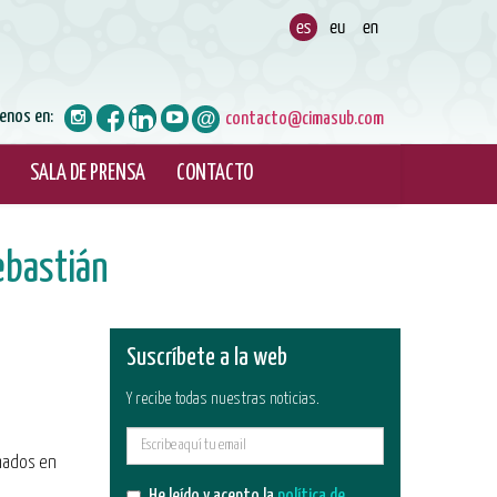
enos en:
contacto@cimasub.com
SALA DE PRENSA
CONTACTO
Sebastián
Suscríbete a la web
Y recibe todas nuestras noticias.
E-
mados en
mail
He leído y acepto la
política de