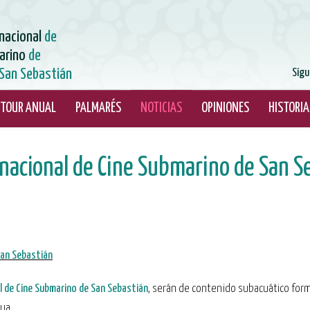
rnacional
de
arino
de
San Sebastián
Sígu
TOUR ANUAL
PALMARÉS
NOTICIAS
OPINIONES
HISTORIA
ternacional de Cine Submarino de San 
 San Sebastián
al de Cine Submarino de San Sebastián
, serán de contenido subacuático for
ua.