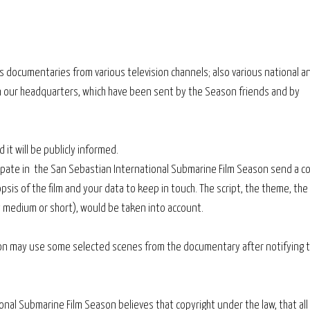
 documentaries from various television channels; also various national a
y in our headquarters, which have been sent by the Season friends and by
 it will be publicly informed.
ipate in the San Sebastian International Submarine Film Season send a c
sis of the film and your data to keep in touch. The script, the theme, the
y medium or short), would be taken into account.
ion may use some selected scenes from the documentary after notifying 
nal Submarine Film Season believes that copyright under the law, that all