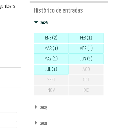
rganizers
Histórico de entradas
2026
ENE (2)
FEB (1)
MAR (1)
ABR (1)
MAY (1)
JUN (3)
JUL (1)
AGO
SEPT
OCT
NOV
DIC
2025
2024