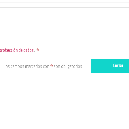
 protección de datos
.
*
Enviar
Los campos marcados con
*
son obligatorios