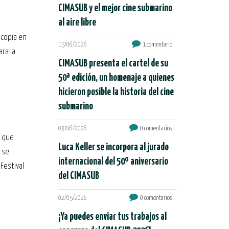
CIMASUB y el mejor cine submarino
al aire libre
 copia en
15/06/2026
1 comentario
ra la
CIMASUB presenta el cartel de su
50ª edición, un homenaje a quienes
hicieron posible la historia del cine
submarino
03/06/2026
0 comentarios
, que
Luca Keller se incorpora al jurado
s se
internacional del 50º aniversario
Festival
del CIMASUB
02/05/2026
0 comentarios
¡Ya puedes enviar tus trabajos al