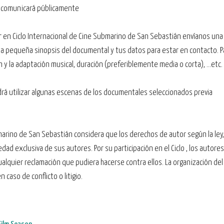
se comunicará públicamente
r en Ciclo Internacional de Cine Submarino de San Sebastián envíanos una
a pequeña sinopsis del documental y tus datos para estar en contacto. Pa
en y la adaptación musical, duración (preferiblemente media o corta), …etc.
podrá utilizar algunas escenas de los documentales seleccionados previa
bmarino de San Sebastián considera que los derechos de autor según la ley
dad exclusiva de sus autores. Por su participación en el Ciclo , los autore
lquier reclamación que pudiera hacerse contra ellos. La organización del 
aso de conflicto o litigio.