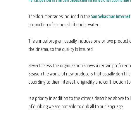
Participation in the San Sebastian International Submarine 
The documentaries included in the
San Sebastian Internat
proportion of scenes shot under water.
The annual program usually includes one or two productio
the cinema, so the quality is insured.
Nevertheless the organization shows a certain preferenc
Season the works of new producers that usually don’t ha
according to their interest, originality and contribution 
Is a priority in addition to the criteria described above t
of dubbing we are not able to dub all to our language.