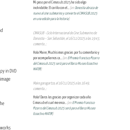
Mi paso por el Cimasub 2025 ha sido algo
inolvidable. El cariño con el...
(en:
Donostia abraza de
nuevo al cine submarino y convierte el CIMASUB 2025
en una edición para la historia
)
nd
CIMASUB - Ciclo Internacional de Cine Submarino de
Donostia – San Sebastián, el 16/11/2025 a las 19:43,
comenta...:
Hola Maire, Muchísimas gracias por tu comentario y
por acompañarnos ca...
(en:
El Premio Francisco Pizarro
del Cimasub 2025 será para el Barco Museo Ecoactivo
MATER
)
opy in DVD
 image
Maire garagartza, el 16/11/2025 a las 16:49,
comenta...:
Hola! Daros las gracias por organizar cada año
Cimasub el cual me enca...
(en:
El Premio Francisco
the
Pizarro del Cimasub 2025 será para el Barco Museo
Ecoactivo MATER
)
 works