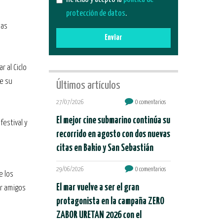
protección de datos
.
las
Enviar
 al Ciclo
de su
Últimos artículos
27/07/2026
0 comentarios
El mejor cine submarino continúa su
festival y
recorrido en agosto con dos nuevas
citas en Bakio y San Sebastián
29/06/2026
0 comentarios
e los
El mar vuelve a ser el gran
or amigos
protagonista en la campaña ZERO
ZABOR URETAN 2026 con el