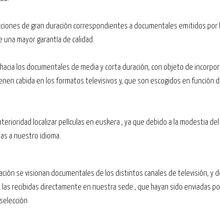
ucciones de gran duración correspondientes a documentales emitidos por 
 una mayor garantía de calidad.
hacia los documentales de media y corta duración, con objeto de incorporar
nen cabida en los formatos televisivos y, que son escogidos en función 
nterioridad localizar películas en euskera , ya que debido a la modestia del 
das a nuestro idioma.
zación se visionan documentales de los distintos canales de televisión, y d
mo las recibidas directamente en nuestra sede , que hayan sido enviadas p
selección