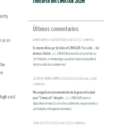
concurso del CIMASUB 2026!
ority
Últimos comentarios
emilio oliete, el 19/06/2026 a las 11:51, comenta...:
 or in
Es maravilloso ya 50 años el CIMASUB. Y a subir.... Un
abrazo, Emilio.
(en:
CIMASUB presenta el cartel de su
50ª edición, un homenaje a quienes hicieron posible la
the
historia del cine submarino
)
en
JUAN DE HARO CAMPILLO, el 02/03/2026 a las 13:06,
comenta...:
Me congratulo enormemente de la gran actividad
 high cost
que “Cimasub” desplie...
(en:
CIMASUB recorre
Gipuzkoa en marzo con cine submarino, exposiciones y
actividades intergeneracionales
)
Julio, el 27/11/2025 a las 13:53, comenta...: