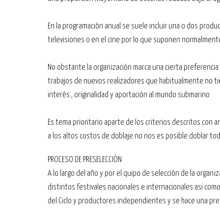
En la programación anual se suele incluir una o dos prod
televisiones o en el cine por lo que suponen normalmente
No obstante la organización marca una cierta preferencia 
trabajos de nuevos realizadores que habitualmente no tie
interés , originalidad y aportación al mundo submarino
Es tema prioritario aparte de los criterios descritos con a
a los altos costos de doblaje no nos es posible doblar to
PROCESO DE PRESELECCIÓN
A lo largo del año y por el quipo de selección de la organi
distintos festivales nacionales e internacionales asi co
del Ciclo y productores independientes y se hace una pre