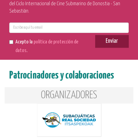
del Ciclo Internacional de Cine Submarino de Donostia - San
Sebastián.
E-
mail
Enviar
Acepto la
política de protección de
datos
.
Patrocinadores y colaboraciones
ORGANIZADORES