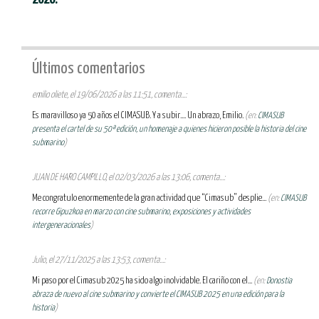
Últimos comentarios
emilio oliete, el 19/06/2026 a las 11:51, comenta...:
Es maravilloso ya 50 años el CIMASUB. Y a subir.... Un abrazo, Emilio.
(en:
CIMASUB
presenta el cartel de su 50ª edición, un homenaje a quienes hicieron posible la historia del cine
submarino
)
JUAN DE HARO CAMPILLO, el 02/03/2026 a las 13:06, comenta...:
Me congratulo enormemente de la gran actividad que “Cimasub” desplie...
(en:
CIMASUB
recorre Gipuzkoa en marzo con cine submarino, exposiciones y actividades
intergeneracionales
)
Julio, el 27/11/2025 a las 13:53, comenta...:
Mi paso por el Cimasub 2025 ha sido algo inolvidable. El cariño con el...
(en:
Donostia
abraza de nuevo al cine submarino y convierte el CIMASUB 2025 en una edición para la
historia
)