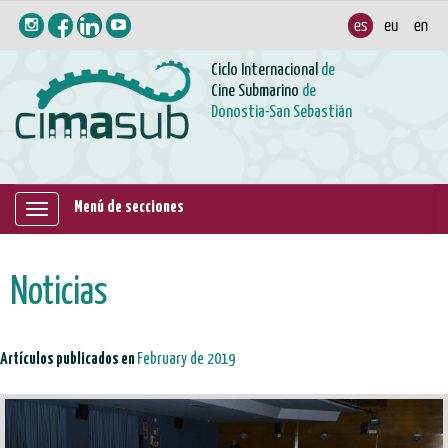
Ciclo Internacional
de
Cine Submarino
de
Donostia-San Sebastián
Menú de secciones
Mostrar/ocultar
navegación
Noticias
Artículos publicados en
February de 2019