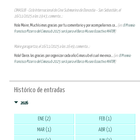
CIMASUB - Ciclo Internacional de Cine Submarino de Donostia – San Sebastián, el
16/11/2025 a las 19:43, comenta...:
Hola Maire, Muchísimas gracias por tu comentario y por acompañarnos ca...
(en:
El Premio
Francisco Pizarro del Cimasub 2025 será para el Barco Museo Ecoactivo MATER
)
Maire garagartza, el 16/11/2025 a las 16:49, comenta...:
Hola! Daros las gracias por organizar cada año Cimasub el cual me enca...
(en:
El Premio
Francisco Pizarro del Cimasub 2025 será para el Barco Museo Ecoactivo MATER
)
Histórico de entradas
2026
ENE (2)
FEB (1)
MAR (1)
ABR (1)