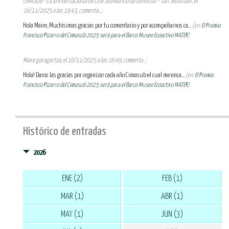
CIMASUB - Ciclo Internacional de Cine Submarino de Donostia – San Sebastián, el
16/11/2025 a las 19:43, comenta...:
Hola Maire, Muchísimas gracias por tu comentario y por acompañarnos ca...
(en:
El Premio
Francisco Pizarro del Cimasub 2025 será para el Barco Museo Ecoactivo MATER
)
Maire garagartza, el 16/11/2025 a las 16:49, comenta...:
Hola! Daros las gracias por organizar cada año Cimasub el cual me enca...
(en:
El Premio
Francisco Pizarro del Cimasub 2025 será para el Barco Museo Ecoactivo MATER
)
Histórico de entradas
2026
ENE (2)
FEB (1)
MAR (1)
ABR (1)
MAY (1)
JUN (3)