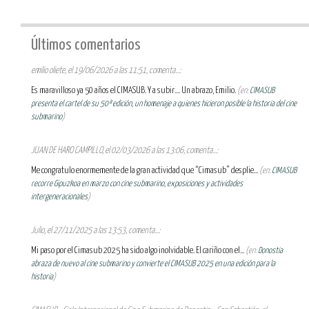
Últimos comentarios
emilio oliete, el 19/06/2026 a las 11:51, comenta...:
Es maravilloso ya 50 años el CIMASUB. Y a subir.... Un abrazo, Emilio.
(en:
CIMASUB
presenta el cartel de su 50ª edición, un homenaje a quienes hicieron posible la historia del cine
submarino
)
JUAN DE HARO CAMPILLO, el 02/03/2026 a las 13:06, comenta...:
Me congratulo enormemente de la gran actividad que “Cimasub” desplie...
(en:
CIMASUB
recorre Gipuzkoa en marzo con cine submarino, exposiciones y actividades
intergeneracionales
)
Julio, el 27/11/2025 a las 13:53, comenta...:
Mi paso por el Cimasub 2025 ha sido algo inolvidable. El cariño con el...
(en:
Donostia
abraza de nuevo al cine submarino y convierte el CIMASUB 2025 en una edición para la
historia
)