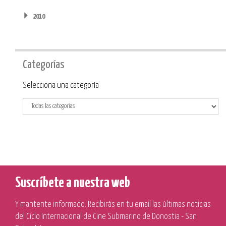
2010
Categorías
Categoría
Selecciona una categoría
Suscríbete a nuestra web
Y mantente informado. Recibirás en tu email las últimas noticias
del Ciclo Internacional de Cine Submarino de Donostia - San