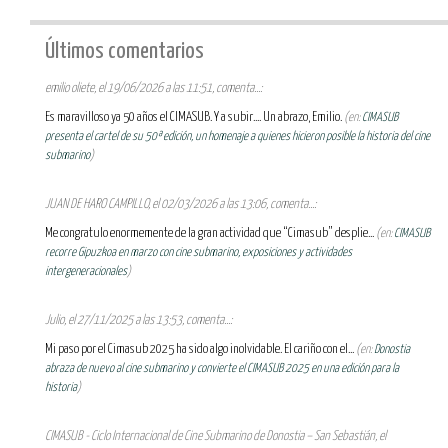
Últimos comentarios
emilio oliete, el 19/06/2026 a las 11:51, comenta...:
Es maravilloso ya 50 años el CIMASUB. Y a subir.... Un abrazo, Emilio.
(en:
CIMASUB
presenta el cartel de su 50ª edición, un homenaje a quienes hicieron posible la historia del cine
submarino
)
JUAN DE HARO CAMPILLO, el 02/03/2026 a las 13:06, comenta...:
Me congratulo enormemente de la gran actividad que “Cimasub” desplie...
(en:
CIMASUB
recorre Gipuzkoa en marzo con cine submarino, exposiciones y actividades
intergeneracionales
)
Julio, el 27/11/2025 a las 13:53, comenta...:
Mi paso por el Cimasub 2025 ha sido algo inolvidable. El cariño con el...
(en:
Donostia
abraza de nuevo al cine submarino y convierte el CIMASUB 2025 en una edición para la
historia
)
CIMASUB - Ciclo Internacional de Cine Submarino de Donostia – San Sebastián, el