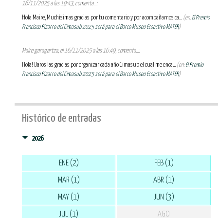
16/11/2025 a las 19:43, comenta...:
Hola Maire, Muchísimas gracias por tu comentario y por acompañarnos ca...
(en:
El Premio
Francisco Pizarro del Cimasub 2025 será para el Barco Museo Ecoactivo MATER
)
Maire garagartza, el 16/11/2025 a las 16:49, comenta...:
Hola! Daros las gracias por organizar cada año Cimasub el cual me enca...
(en:
El Premio
Francisco Pizarro del Cimasub 2025 será para el Barco Museo Ecoactivo MATER
)
Histórico de entradas
2026
ENE (2)
FEB (1)
MAR (1)
ABR (1)
MAY (1)
JUN (3)
JUL (1)
AGO