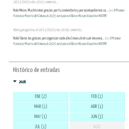
16/11/2025 a las 19:43, comenta...:
Hola Maire, Muchísimas gracias por tu comentario y por acompañarnos ca...
(en:
El Premio
Francisco Pizarro del Cimasub 2025 será para el Barco Museo Ecoactivo MATER
)
Maire garagartza, el 16/11/2025 a las 16:49, comenta...:
Hola! Daros las gracias por organizar cada año Cimasub el cual me enca...
(en:
El Premio
Francisco Pizarro del Cimasub 2025 será para el Barco Museo Ecoactivo MATER
)
Histórico de entradas
2026
ENE (2)
FEB (1)
MAR (1)
ABR (1)
MAY (1)
JUN (3)
JUL (1)
AGO