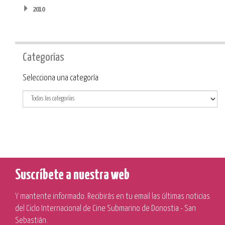
2010
Categorías
Categoría
Selecciona una categoría
Suscríbete a nuestra web
Y mantente informado. Recibirás en tu email las últimas noticias
del Ciclo Internacional de Cine Submarino de Donostia - San
Sebastián.