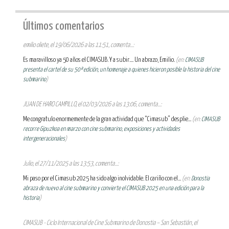
Últimos comentarios
emilio oliete, el 19/06/2026 a las 11:51, comenta...:
Es maravilloso ya 50 años el CIMASUB. Y a subir.... Un abrazo, Emilio.
(en:
CIMASUB
presenta el cartel de su 50ª edición, un homenaje a quienes hicieron posible la historia del cine
submarino
)
JUAN DE HARO CAMPILLO, el 02/03/2026 a las 13:06, comenta...:
Me congratulo enormemente de la gran actividad que “Cimasub” desplie...
(en:
CIMASUB
recorre Gipuzkoa en marzo con cine submarino, exposiciones y actividades
intergeneracionales
)
Julio, el 27/11/2025 a las 13:53, comenta...:
Mi paso por el Cimasub 2025 ha sido algo inolvidable. El cariño con el...
(en:
Donostia
abraza de nuevo al cine submarino y convierte el CIMASUB 2025 en una edición para la
historia
)
CIMASUB - Ciclo Internacional de Cine Submarino de Donostia – San Sebastián, el