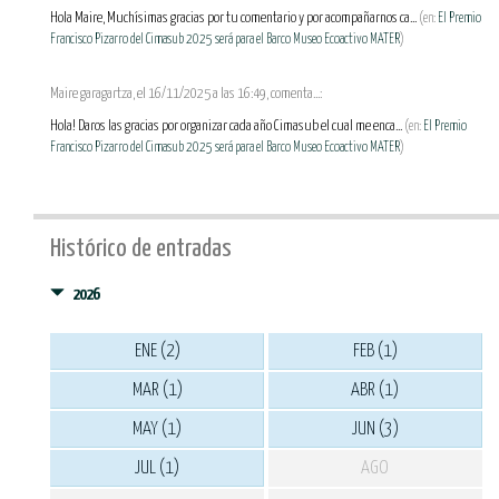
Hola Maire, Muchísimas gracias por tu comentario y por acompañarnos ca...
(en:
El Premio
Francisco Pizarro del Cimasub 2025 será para el Barco Museo Ecoactivo MATER
)
Maire garagartza, el 16/11/2025 a las 16:49, comenta...:
Hola! Daros las gracias por organizar cada año Cimasub el cual me enca...
(en:
El Premio
Francisco Pizarro del Cimasub 2025 será para el Barco Museo Ecoactivo MATER
)
Histórico de entradas
2026
ENE (2)
FEB (1)
MAR (1)
ABR (1)
MAY (1)
JUN (3)
JUL (1)
AGO