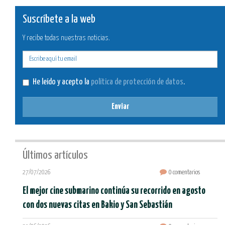
Suscríbete a la web
Y recibe todas nuestras noticias.
E-
mail
He leído y acepto la
política de protección de datos
.
Enviar
Últimos artículos
27/07/2026
0 comentarios
El mejor cine submarino continúa su recorrido en agosto
con dos nuevas citas en Bakio y San Sebastián