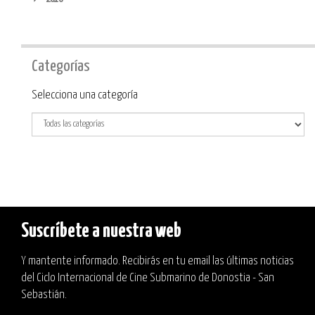
Categorías
Categoría
Selecciona una categoría
Suscríbete a nuestra web
Y mantente informado. Recibirás en tu email las últimas noticias
del Ciclo Internacional de Cine Submarino de Donostia - San
Sebastián.