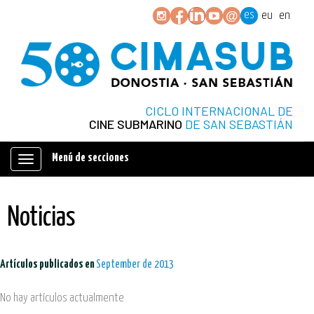
es
eu
en
CICLO INTERNACIONAL DE
CINE SUBMARINO
DE SAN SEBASTIÁN
Menú de secciones
Mostrar/ocultar
navegación
Noticias
Artículos publicados en
September de 2013
No hay artículos actualmente