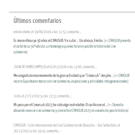
Últimos comentarios
emilio oliete, el 19/06/2026 a las 11:51, comenta...:
Es maravilloso ya 50 años el CIMASUB. Y a subir.... Un abrazo, Emilio.
(en:
CIMASUB presenta
el cartel de su 50ª edición, un homenaje a quienes hicieron posible la historia del cine
submarino
)
JUAN DE HARO CAMPILLO, el 02/03/2026 a las 13:06, comenta...:
Me congratulo enormemente de la gran actividad que “Cimasub” desplie...
(en:
CIMASUB
recorre Gipuzkoa en marzo con cine submarino, exposiciones y actividades intergeneracionales
)
Julio, el 27/11/2025 a las 13:53, comenta...:
Mi paso por el Cimasub 2025 ha sido algo inolvidable. El cariño con el...
(en:
Donostia
abraza de nuevo al cine submarino y convierte el CIMASUB 2025 en una edición para la historia
)
CIMASUB - Ciclo Internacional de Cine Submarino de Donostia – San Sebastián, el
16/11/2025 a las 19:43, comenta...: