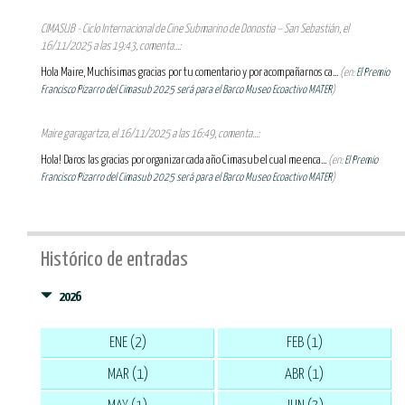
CIMASUB - Ciclo Internacional de Cine Submarino de Donostia – San Sebastián, el
16/11/2025 a las 19:43, comenta...:
Hola Maire, Muchísimas gracias por tu comentario y por acompañarnos ca...
(en:
El Premio
Francisco Pizarro del Cimasub 2025 será para el Barco Museo Ecoactivo MATER
)
Maire garagartza, el 16/11/2025 a las 16:49, comenta...:
Hola! Daros las gracias por organizar cada año Cimasub el cual me enca...
(en:
El Premio
Francisco Pizarro del Cimasub 2025 será para el Barco Museo Ecoactivo MATER
)
Histórico de entradas
2026
ENE (2)
FEB (1)
MAR (1)
ABR (1)