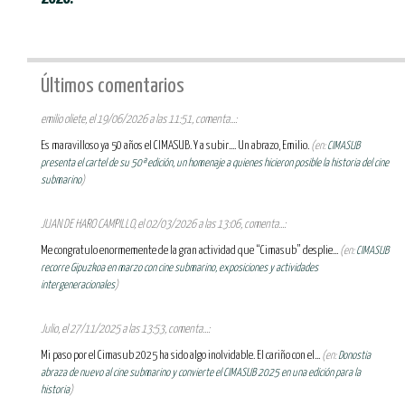
Últimos comentarios
emilio oliete, el 19/06/2026 a las 11:51, comenta...:
Es maravilloso ya 50 años el CIMASUB. Y a subir.... Un abrazo, Emilio.
(en:
CIMASUB
presenta el cartel de su 50ª edición, un homenaje a quienes hicieron posible la historia del cine
submarino
)
JUAN DE HARO CAMPILLO, el 02/03/2026 a las 13:06, comenta...:
Me congratulo enormemente de la gran actividad que “Cimasub” desplie...
(en:
CIMASUB
recorre Gipuzkoa en marzo con cine submarino, exposiciones y actividades
intergeneracionales
)
Julio, el 27/11/2025 a las 13:53, comenta...:
Mi paso por el Cimasub 2025 ha sido algo inolvidable. El cariño con el...
(en:
Donostia
abraza de nuevo al cine submarino y convierte el CIMASUB 2025 en una edición para la
historia
)