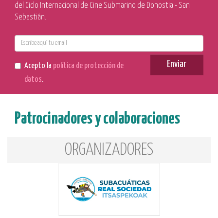
del Ciclo Internacional de Cine Submarino de Donostia - San
Sebastián.
E-
mail
Enviar
Acepto la
política de protección de
datos
.
Patrocinadores y colaboraciones
ORGANIZADORES