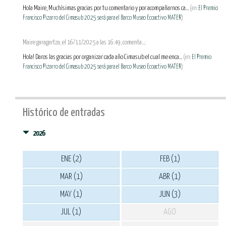
Hola Maire, Muchísimas gracias por tu comentario y por acompañarnos ca...
(en:
El Premio
Francisco Pizarro del Cimasub 2025 será para el Barco Museo Ecoactivo MATER
)
Maire garagartza, el 16/11/2025 a las 16:49, comenta...:
Hola! Daros las gracias por organizar cada año Cimasub el cual me enca...
(en:
El Premio
Francisco Pizarro del Cimasub 2025 será para el Barco Museo Ecoactivo MATER
)
Histórico de entradas
2026
ENE (2)
FEB (1)
MAR (1)
ABR (1)
MAY (1)
JUN (3)
JUL (1)
AGO