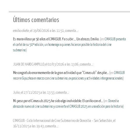
Últimos comentarios
emilio oliete, el 19/06/2026 a las 11:51, comenta...:
Es maravilloso ya 50 años el CIMASUB. Y a subir.... Un abrazo, Emilio.
(en:
CIMASUB presenta
el cartel de su 50ª edición, un homenaje a quienes hicieron posible la historia del cine
submarino
)
JUAN DE HARO CAMPILLO, el 02/03/2026 a las 13:06, comenta...:
Me congratulo enormemente de la gran actividad que “Cimasub” desplie...
(en:
CIMASUB
recorre Gipuzkoa en marzo con cine submarino, exposiciones y actividades intergeneracionales
)
Julio, el 27/11/2025 a las 13:53, comenta...:
Mi paso por el Cimasub 2025 ha sido algo inolvidable. El cariño con el...
(en:
Donostia
abraza de nuevo al cine submarino y convierte el CIMASUB 2025 en una edición para la historia
)
CIMASUB - Ciclo Internacional de Cine Submarino de Donostia – San Sebastián, el
16/11/2025 a las 19:43, comenta...: