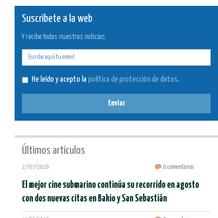
Suscríbete a la web
Y recibe todas nuestras noticias.
E-
mail
He leído y acepto la
política de protección de datos
.
Enviar
Últimos artículos
27/07/2026
0 comentarios
El mejor cine submarino continúa su recorrido en agosto
con dos nuevas citas en Bakio y San Sebastián