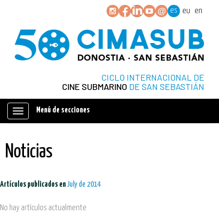
es
eu
en
CICLO INTERNACIONAL DE
CINE SUBMARINO
DE SAN SEBASTIÁN
Menú de secciones
Mostrar/ocultar
navegación
Noticias
Artículos publicados en
July de 2014
No hay artículos actualmente