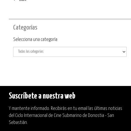
Categorías
Categoría
Selecciona una categoría
Suscríbete a nuestra web
Y mantente informado. Recibirás en tu email las últimas noticias
del Ciclo Internacional de Cine Submarino de Donostia - San
Sebastián.