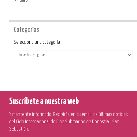
2010
Categorías
Categoría
Selecciona una categoría
Suscríbete a nuestra web
Y mantente informado. Recibirás en tu email las últimas noticias
del Ciclo Internacional de Cine Submarino de Donostia - San
Sebastián.