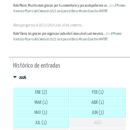
Hola Maire, Muchísimas gracias por tu comentario y por acompañarnos ca...
(en:
El Premio
Francisco Pizarro del Cimasub 2025 será para el Barco Museo Ecoactivo MATER
)
Maire garagartza, el 16/11/2025 a las 16:49, comenta...:
Hola! Daros las gracias por organizar cada año Cimasub el cual me enca...
(en:
El Premio
Francisco Pizarro del Cimasub 2025 será para el Barco Museo Ecoactivo MATER
)
Histórico de entradas
2026
ENE (2)
FEB (1)
MAR (1)
ABR (1)
MAY (1)
JUN (3)
JUL (1)
AGO