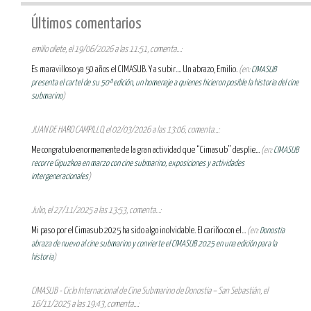
Últimos comentarios
emilio oliete, el 19/06/2026 a las 11:51, comenta...:
Es maravilloso ya 50 años el CIMASUB. Y a subir.... Un abrazo, Emilio.
(en:
CIMASUB
presenta el cartel de su 50ª edición, un homenaje a quienes hicieron posible la historia del cine
submarino
)
JUAN DE HARO CAMPILLO, el 02/03/2026 a las 13:06, comenta...:
Me congratulo enormemente de la gran actividad que “Cimasub” desplie...
(en:
CIMASUB
recorre Gipuzkoa en marzo con cine submarino, exposiciones y actividades
intergeneracionales
)
Julio, el 27/11/2025 a las 13:53, comenta...:
Mi paso por el Cimasub 2025 ha sido algo inolvidable. El cariño con el...
(en:
Donostia
abraza de nuevo al cine submarino y convierte el CIMASUB 2025 en una edición para la
historia
)
CIMASUB - Ciclo Internacional de Cine Submarino de Donostia – San Sebastián, el
16/11/2025 a las 19:43, comenta...: