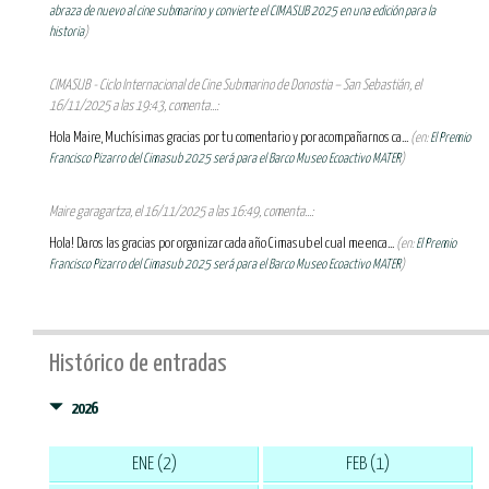
abraza de nuevo al cine submarino y convierte el CIMASUB 2025 en una edición para la
historia
)
CIMASUB - Ciclo Internacional de Cine Submarino de Donostia – San Sebastián, el
16/11/2025 a las 19:43, comenta...:
Hola Maire, Muchísimas gracias por tu comentario y por acompañarnos ca...
(en:
El Premio
Francisco Pizarro del Cimasub 2025 será para el Barco Museo Ecoactivo MATER
)
Maire garagartza, el 16/11/2025 a las 16:49, comenta...:
Hola! Daros las gracias por organizar cada año Cimasub el cual me enca...
(en:
El Premio
Francisco Pizarro del Cimasub 2025 será para el Barco Museo Ecoactivo MATER
)
Histórico de entradas
2026
ENE (2)
FEB (1)