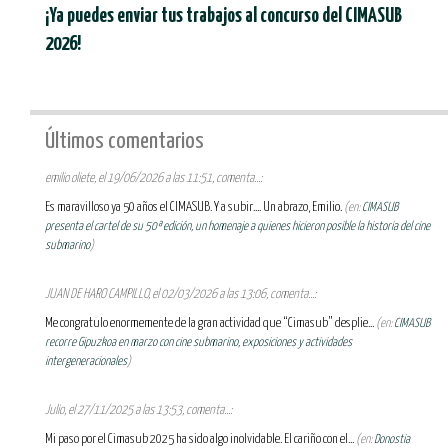
¡Ya puedes enviar tus trabajos al concurso del CIMASUB
2026!
Últimos comentarios
emilio oliete, el 19/06/2026 a las 11:51, comenta...:
Es maravilloso ya 50 años el CIMASUB. Y a subir.... Un abrazo, Emilio.
(en:
CIMASUB
presenta el cartel de su 50ª edición, un homenaje a quienes hicieron posible la historia del cine
submarino
)
JUAN DE HARO CAMPILLO, el 02/03/2026 a las 13:06, comenta...:
Me congratulo enormemente de la gran actividad que “Cimasub” desplie...
(en:
CIMASUB
recorre Gipuzkoa en marzo con cine submarino, exposiciones y actividades
intergeneracionales
)
Julio, el 27/11/2025 a las 13:53, comenta...:
Mi paso por el Cimasub 2025 ha sido algo inolvidable. El cariño con el...
(en:
Donostia