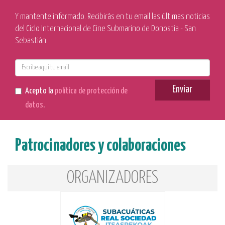
Y mantente informado. Recibirás en tu email las últimas noticias
del Ciclo Internacional de Cine Submarino de Donostia - San
Sebastián.
E-
mail
Enviar
Acepto la
política de protección de
datos
.
Patrocinadores y colaboraciones
ORGANIZADORES