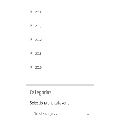
2014
2013
2012
2011
2010
Categorías
Categoría
Selecciona una categoría