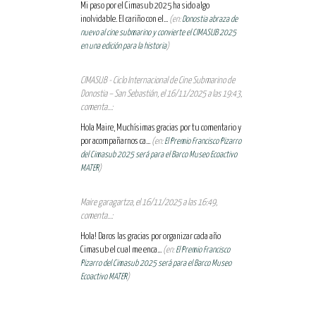
Mi paso por el Cimasub 2025 ha sido algo
inolvidable. El cariño con el...
(en:
Donostia abraza de
nuevo al cine submarino y convierte el CIMASUB 2025
en una edición para la historia
)
CIMASUB - Ciclo Internacional de Cine Submarino de
Donostia – San Sebastián, el 16/11/2025 a las 19:43,
comenta...:
Hola Maire, Muchísimas gracias por tu comentario y
por acompañarnos ca...
(en:
El Premio Francisco Pizarro
del Cimasub 2025 será para el Barco Museo Ecoactivo
MATER
)
Maire garagartza, el 16/11/2025 a las 16:49,
comenta...:
Hola! Daros las gracias por organizar cada año
Cimasub el cual me enca...
(en:
El Premio Francisco
Pizarro del Cimasub 2025 será para el Barco Museo
Ecoactivo MATER
)