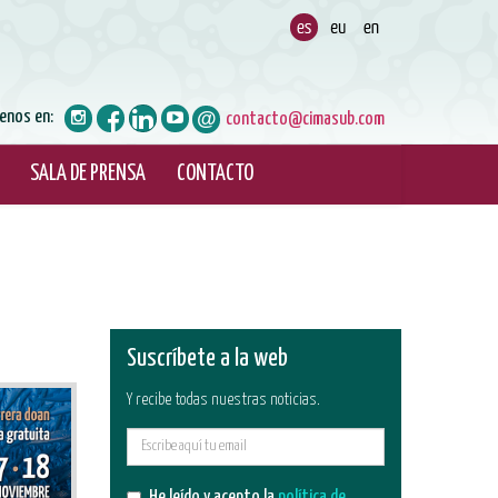
enos en:
contacto@cimasub.com
SALA DE PRENSA
CONTACTO
Suscríbete a la web
Y recibe todas nuestras noticias.
E-
mail
He leído y acepto la
política de