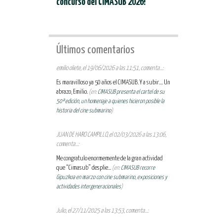
concurso del CIMASUB 2026!
Últimos comentarios
emilio oliete, el 19/06/2026 a las 11:51, comenta...:
Es maravilloso ya 50 años el CIMASUB. Y a subir.... Un
abrazo, Emilio.
(en:
CIMASUB presenta el cartel de su
50ª edición, un homenaje a quienes hicieron posible la
historia del cine submarino
)
JUAN DE HARO CAMPILLO, el 02/03/2026 a las 13:06,
comenta...:
Me congratulo enormemente de la gran actividad
que “Cimasub” desplie...
(en:
CIMASUB recorre
Gipuzkoa en marzo con cine submarino, exposiciones y
actividades intergeneracionales
)
Julio, el 27/11/2025 a las 13:53, comenta...: