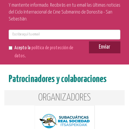
Y mantente informado. Recibirás en tu email las últimas noticias
del Ciclo Internacional de Cine Submarino de Donostia - San
Sebastián.
E-
mail
Enviar
Acepto la
política de protección de
datos
.
Patrocinadores y colaboraciones
ORGANIZADORES