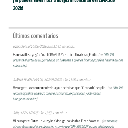
¡Ya puedes enviar tus trabajos al concurso del CIMASUB
2026!
Últimos comentarios
emilio oliete, el 19/06/2026 a las 11:51, comenta...:
Es maravilloso ya 50 años el CIMASUB. Y a subir.... Un abrazo, Emilio.
(en:
CIMASUB
presenta el cartel de su 50ª edición, un homenaje a quienes hicieron posible la historia del cine
submarino
)
JUAN DE HARO CAMPILLO, el 02/03/2026 a las 13:06, comenta...:
Me congratulo enormemente de la gran actividad que “Cimasub” desplie...
(en:
CIMASUB
recorre Gipuzkoa en marzo con cine submarino, exposiciones y actividades
intergeneracionales
)
Julio, el 27/11/2025 a las 13:53, comenta...:
Mi paso por el Cimasub 2025 ha sido algo inolvidable. El cariño con el...
(en:
Donostia
abraza de nuevo al cine submarino y convierte el CIMASUB 2025 en una edición para la