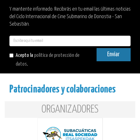
Y mantente informado. Recibirás en tu email las últimas noticias
del Ciclo Internacional de Cine Submarino de Donostia - San
Sebastián.
E-
mail
Enviar
Acepto la
política de protección de
datos
.
Patrocinadores y colaboraciones
ORGANIZADORES