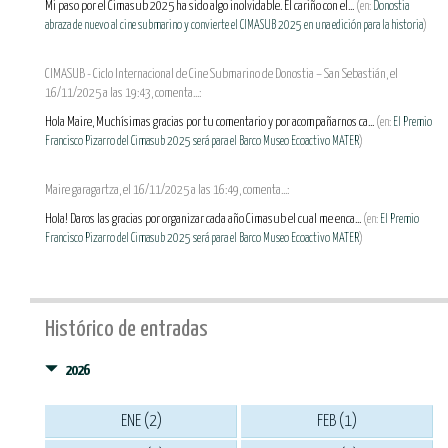
Mi paso por el Cimasub 2025 ha sido algo inolvidable. El cariño con el...
(en:
Donostia
abraza de nuevo al cine submarino y convierte el CIMASUB 2025 en una edición para la historia
)
CIMASUB - Ciclo Internacional de Cine Submarino de Donostia – San Sebastián, el
16/11/2025 a las 19:43, comenta...:
Hola Maire, Muchísimas gracias por tu comentario y por acompañarnos ca...
(en:
El Premio
Francisco Pizarro del Cimasub 2025 será para el Barco Museo Ecoactivo MATER
)
Maire garagartza, el 16/11/2025 a las 16:49, comenta...:
Hola! Daros las gracias por organizar cada año Cimasub el cual me enca...
(en:
El Premio
Francisco Pizarro del Cimasub 2025 será para el Barco Museo Ecoactivo MATER
)
Histórico de entradas
2026
ENE (2)
FEB (1)