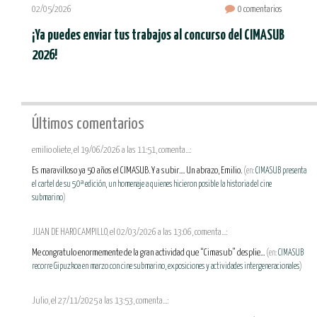
02/05/2026
0 comentarios
¡Ya puedes enviar tus trabajos al concurso del CIMASUB
2026!
Últimos comentarios
emilio oliete, el 19/06/2026 a las 11:51, comenta...:
Es maravilloso ya 50 años el CIMASUB. Y a subir.... Un abrazo, Emilio.
(en:
CIMASUB presenta
el cartel de su 50ª edición, un homenaje a quienes hicieron posible la historia del cine
submarino
)
JUAN DE HARO CAMPILLO, el 02/03/2026 a las 13:06, comenta...:
Me congratulo enormemente de la gran actividad que “Cimasub” desplie...
(en:
CIMASUB
recorre Gipuzkoa en marzo con cine submarino, exposiciones y actividades intergeneracionales
)
Julio, el 27/11/2025 a las 13:53, comenta...: