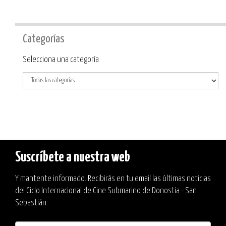
Categorías
Categoría
Selecciona una categoría
Suscríbete a nuestra web
Y mantente informado. Recibirás en tu email las últimas noticias
del Ciclo Internacional de Cine Submarino de Donostia - San
Sebastián.