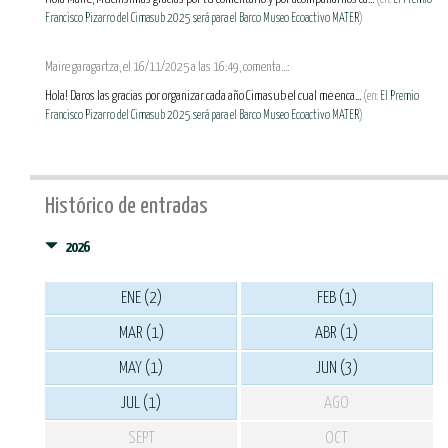
Francisco Pizarro del Cimasub 2025 será para el Barco Museo Ecoactivo MATER
)
Maire garagartza, el 16/11/2025 a las 16:49, comenta...:
Hola! Daros las gracias por organizar cada año Cimasub el cual me enca...
(en:
El Premio
Francisco Pizarro del Cimasub 2025 será para el Barco Museo Ecoactivo MATER
)
Histórico de entradas
2026
ENE (2)
FEB (1)
MAR (1)
ABR (1)
MAY (1)
JUN (3)
JUL (1)
AGO
SEPT
OCT