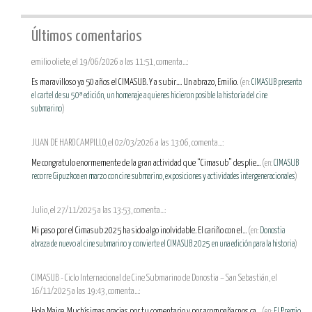
Últimos comentarios
emilio oliete, el 19/06/2026 a las 11:51, comenta...:
Es maravilloso ya 50 años el CIMASUB. Y a subir.... Un abrazo, Emilio.
(en:
CIMASUB presenta
el cartel de su 50ª edición, un homenaje a quienes hicieron posible la historia del cine
submarino
)
JUAN DE HARO CAMPILLO, el 02/03/2026 a las 13:06, comenta...:
Me congratulo enormemente de la gran actividad que “Cimasub” desplie...
(en:
CIMASUB
recorre Gipuzkoa en marzo con cine submarino, exposiciones y actividades intergeneracionales
)
Julio, el 27/11/2025 a las 13:53, comenta...:
Mi paso por el Cimasub 2025 ha sido algo inolvidable. El cariño con el...
(en:
Donostia
abraza de nuevo al cine submarino y convierte el CIMASUB 2025 en una edición para la historia
)
CIMASUB - Ciclo Internacional de Cine Submarino de Donostia – San Sebastián, el
16/11/2025 a las 19:43, comenta...:
Hola Maire, Muchísimas gracias por tu comentario y por acompañarnos ca...
(en:
El Premio