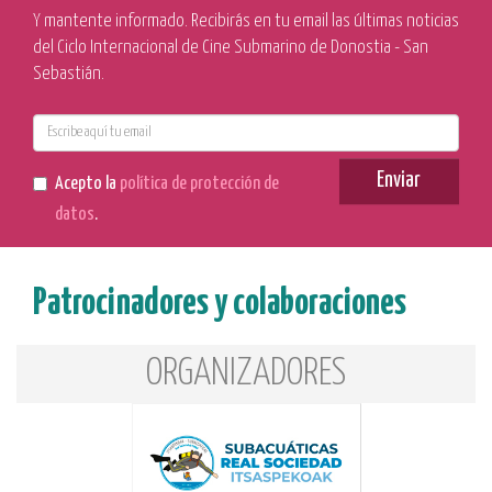
Y mantente informado. Recibirás en tu email las últimas noticias
del Ciclo Internacional de Cine Submarino de Donostia - San
Sebastián.
E-
mail
Enviar
Acepto la
política de protección de
datos
.
Patrocinadores y colaboraciones
ORGANIZADORES