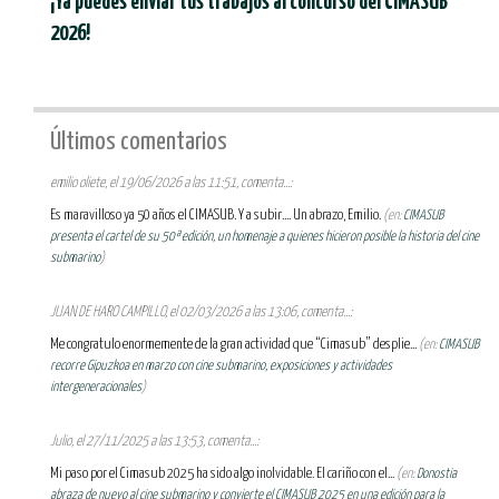
¡Ya puedes enviar tus trabajos al concurso del CIMASUB
2026!
Últimos comentarios
emilio oliete, el 19/06/2026 a las 11:51, comenta...:
Es maravilloso ya 50 años el CIMASUB. Y a subir.... Un abrazo, Emilio.
(en:
CIMASUB
presenta el cartel de su 50ª edición, un homenaje a quienes hicieron posible la historia del cine
submarino
)
JUAN DE HARO CAMPILLO, el 02/03/2026 a las 13:06, comenta...:
Me congratulo enormemente de la gran actividad que “Cimasub” desplie...
(en:
CIMASUB
recorre Gipuzkoa en marzo con cine submarino, exposiciones y actividades
intergeneracionales
)
Julio, el 27/11/2025 a las 13:53, comenta...:
Mi paso por el Cimasub 2025 ha sido algo inolvidable. El cariño con el...
(en:
Donostia
abraza de nuevo al cine submarino y convierte el CIMASUB 2025 en una edición para la