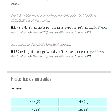
historia
)
CIMASUB - Ciclo Internacional de Cine Submarino de Donostia – San Sebastián, el
16/11/2025 a las 19:43, comenta...:
Hola Maire, Muchísimas gracias por tu comentario y por acompañarnos ca...
(en:
El Premio
Francisco Pizarro del Cimasub 2025 será para el Barco Museo Ecoactivo MATER
)
Maire garagartza, el 16/11/2025 a las 16:49, comenta...:
Hola! Daros las gracias por organizar cada año Cimasub el cual me enca...
(en:
El Premio
Francisco Pizarro del Cimasub 2025 será para el Barco Museo Ecoactivo MATER
)
Histórico de entradas
2026
ENE (2)
FEB (1)
MAR (1)
ABR (1)