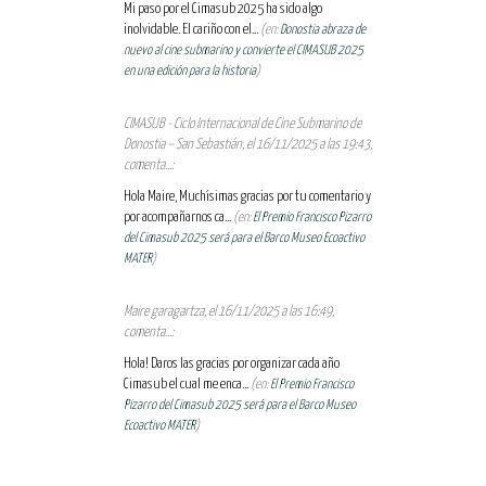
Mi paso por el Cimasub 2025 ha sido algo
inolvidable. El cariño con el...
(en:
Donostia abraza de
nuevo al cine submarino y convierte el CIMASUB 2025
en una edición para la historia
)
CIMASUB - Ciclo Internacional de Cine Submarino de
Donostia – San Sebastián, el 16/11/2025 a las 19:43,
comenta...:
Hola Maire, Muchísimas gracias por tu comentario y
por acompañarnos ca...
(en:
El Premio Francisco Pizarro
del Cimasub 2025 será para el Barco Museo Ecoactivo
MATER
)
Maire garagartza, el 16/11/2025 a las 16:49,
comenta...:
Hola! Daros las gracias por organizar cada año
Cimasub el cual me enca...
(en:
El Premio Francisco
Pizarro del Cimasub 2025 será para el Barco Museo
Ecoactivo MATER
)