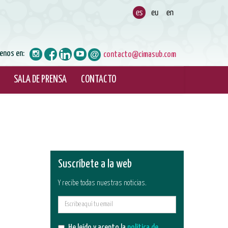
enos en:
contacto@cimasub.com
SALA DE PRENSA
CONTACTO
Suscríbete a la web
Y recibe todas nuestras noticias.
E-
mail
He leído y acepto la
política de