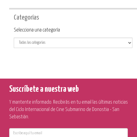
Categorías
Categoría
Selecciona una categoría
Suscríbete a nuestra web
Y mantente informado. Recibirás en tu email las últimas noticias
del Ciclo Internacional de Cine Submarino de Donostia - San
Sebastián.
E-