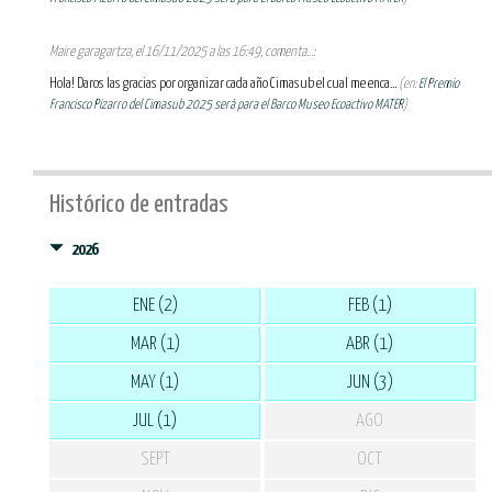
Maire garagartza, el 16/11/2025 a las 16:49, comenta...:
Hola! Daros las gracias por organizar cada año Cimasub el cual me enca...
(en:
El Premio
Francisco Pizarro del Cimasub 2025 será para el Barco Museo Ecoactivo MATER
)
Histórico de entradas
2026
ENE (2)
FEB (1)
MAR (1)
ABR (1)
MAY (1)
JUN (3)
JUL (1)
AGO
SEPT
OCT