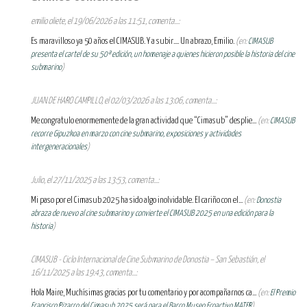
emilio oliete, el 19/06/2026 a las 11:51, comenta...:
Es maravilloso ya 50 años el CIMASUB. Y a subir.... Un abrazo, Emilio.
(en:
CIMASUB
presenta el cartel de su 50ª edición, un homenaje a quienes hicieron posible la historia del cine
submarino
)
JUAN DE HARO CAMPILLO, el 02/03/2026 a las 13:06, comenta...:
Me congratulo enormemente de la gran actividad que “Cimasub” desplie...
(en:
CIMASUB
recorre Gipuzkoa en marzo con cine submarino, exposiciones y actividades
intergeneracionales
)
Julio, el 27/11/2025 a las 13:53, comenta...:
Mi paso por el Cimasub 2025 ha sido algo inolvidable. El cariño con el...
(en:
Donostia
abraza de nuevo al cine submarino y convierte el CIMASUB 2025 en una edición para la
historia
)
CIMASUB - Ciclo Internacional de Cine Submarino de Donostia – San Sebastián, el
16/11/2025 a las 19:43, comenta...:
Hola Maire, Muchísimas gracias por tu comentario y por acompañarnos ca...
(en:
El Premio
Francisco Pizarro del Cimasub 2025 será para el Barco Museo Ecoactivo MATER
)