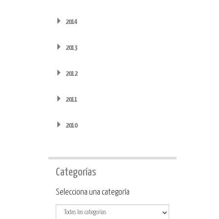
2014
2013
2012
2011
2010
Categorías
Categoría
Selecciona una categoría