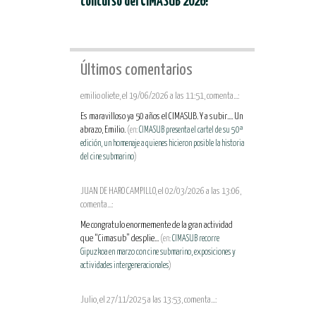
concurso del CIMASUB 2026!
Últimos comentarios
emilio oliete, el 19/06/2026 a las 11:51, comenta...:
Es maravilloso ya 50 años el CIMASUB. Y a subir.... Un
abrazo, Emilio.
(en:
CIMASUB presenta el cartel de su 50ª
edición, un homenaje a quienes hicieron posible la historia
del cine submarino
)
JUAN DE HARO CAMPILLO, el 02/03/2026 a las 13:06,
comenta...:
Me congratulo enormemente de la gran actividad
que “Cimasub” desplie...
(en:
CIMASUB recorre
Gipuzkoa en marzo con cine submarino, exposiciones y
actividades intergeneracionales
)
Julio, el 27/11/2025 a las 13:53, comenta...: