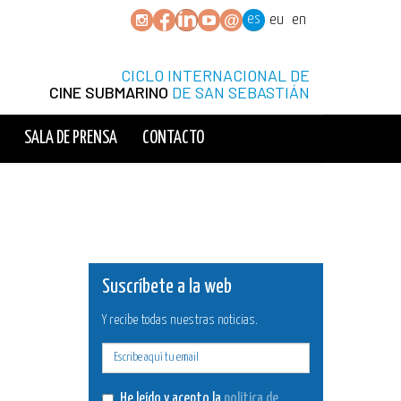
es
eu
en
CICLO INTERNACIONAL DE
CINE SUBMARINO
DE SAN SEBASTIÁN
SALA DE PRENSA
CONTACTO
Suscríbete a la web
Y recibe todas nuestras noticias.
E-
mail
He leído y acepto la
política de