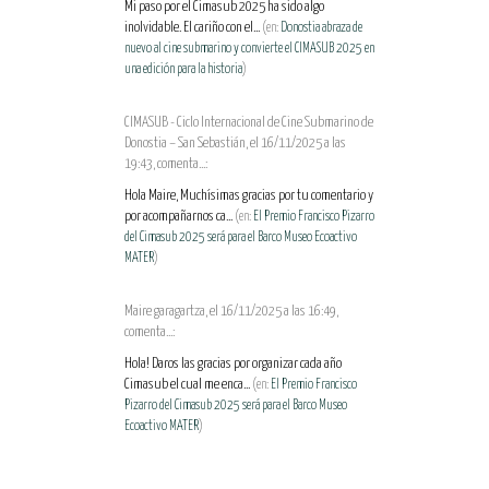
Mi paso por el Cimasub 2025 ha sido algo
inolvidable. El cariño con el...
(en:
Donostia abraza de
nuevo al cine submarino y convierte el CIMASUB 2025 en
una edición para la historia
)
CIMASUB - Ciclo Internacional de Cine Submarino de
Donostia – San Sebastián, el 16/11/2025 a las
19:43, comenta...:
Hola Maire, Muchísimas gracias por tu comentario y
por acompañarnos ca...
(en:
El Premio Francisco Pizarro
del Cimasub 2025 será para el Barco Museo Ecoactivo
MATER
)
Maire garagartza, el 16/11/2025 a las 16:49,
comenta...:
Hola! Daros las gracias por organizar cada año
Cimasub el cual me enca...
(en:
El Premio Francisco
Pizarro del Cimasub 2025 será para el Barco Museo
Ecoactivo MATER
)