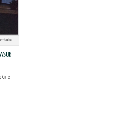
entarios
MASUB
e Cine