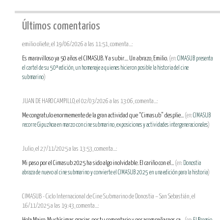
Últimos comentarios
emilio oliete, el 19/06/2026 a las 11:51, comenta...:
Es maravilloso ya 50 años el CIMASUB. Y a subir.... Un abrazo, Emilio.
(en:
CIMASUB presenta
el cartel de su 50ª edición, un homenaje a quienes hicieron posible la historia del cine
submarino
)
JUAN DE HARO CAMPILLO, el 02/03/2026 a las 13:06, comenta...:
Me congratulo enormemente de la gran actividad que “Cimasub” desplie...
(en:
CIMASUB
recorre Gipuzkoa en marzo con cine submarino, exposiciones y actividades intergeneracionales
)
Julio, el 27/11/2025 a las 13:53, comenta...:
Mi paso por el Cimasub 2025 ha sido algo inolvidable. El cariño con el...
(en:
Donostia
abraza de nuevo al cine submarino y convierte el CIMASUB 2025 en una edición para la historia
)
CIMASUB - Ciclo Internacional de Cine Submarino de Donostia – San Sebastián, el
16/11/2025 a las 19:43, comenta...: