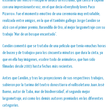
escenario del Teatro Principal le dedicó un estribillo, que cantó a capella
con una impresionante voz, en el que decía «Everybody loves Paco
Pizarro». Fue el momento emotivo de una ceremonia muy entrañable,
realizada entre amigos, en la que el también gallego Jorge Candán se
alzó con el primer premio, Barandilla de Oro, al mejor largometraje con su
trabajo 'Mar de un bosque encantado'.
Candán comentó que se trataba de una película que tenía «muchas horas
de buceo y de trabajo» para los cincuenta minutos que dura la cinta, ya
que en ella hay imágenes, «sobre todo de animales», que han sido
filmadas desde 2003 hasta fechas más recientes.
Antes que Candán, y tras las proyecciones de sus respectivos trabajos,
subieron por la tarima del teatro donostiarra el vallisoletano Juan José
Bueno, autor de 'Cuba, mar de biodiversidad', el segundo mejor
largometraje, así como los demás autores premiados en las diferentes
categorías.