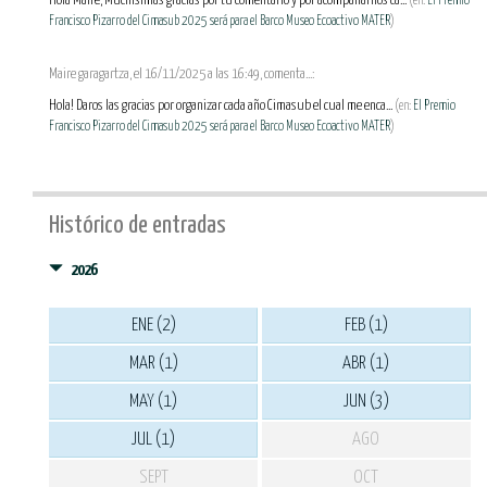
Hola Maire, Muchísimas gracias por tu comentario y por acompañarnos ca...
(en:
El Premio
Francisco Pizarro del Cimasub 2025 será para el Barco Museo Ecoactivo MATER
)
Maire garagartza, el 16/11/2025 a las 16:49, comenta...:
Hola! Daros las gracias por organizar cada año Cimasub el cual me enca...
(en:
El Premio
Francisco Pizarro del Cimasub 2025 será para el Barco Museo Ecoactivo MATER
)
Histórico de entradas
2026
ENE (2)
FEB (1)
MAR (1)
ABR (1)
MAY (1)
JUN (3)
JUL (1)
AGO
SEPT
OCT