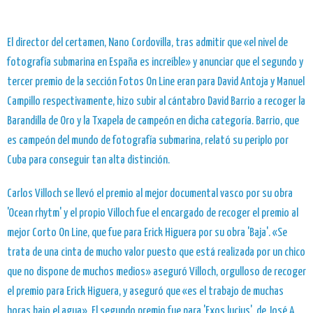
El director del certamen, Nano Cordovilla, tras admitir que «el nivel de
fotografía submarina en España es increíble» y anunciar que el segundo y
tercer premio de la sección Fotos On Line eran para David Antoja y Manuel
Campillo respectivamente, hizo subir al cántabro David Barrio a recoger la
Barandilla de Oro y la Txapela de campeón en dicha categoría. Barrio, que
es campeón del mundo de fotografía submarina, relató su periplo por
Cuba para conseguir tan alta distinción.
Carlos Villoch se llevó el premio al mejor documental vasco por su obra
'Ocean rhytm' y el propio Villoch fue el encargado de recoger el premio al
mejor Corto On Line, que fue para Erick Higuera por su obra 'Baja'. «Se
trata de una cinta de mucho valor puesto que está realizada por un chico
que no dispone de muchos medios» aseguró Villoch, orgulloso de recoger
el premio para Erick Higuera, y aseguró que «es el trabajo de muchas
horas bajo el agua». El segundo premio fue para 'Exos lucius', de José A.