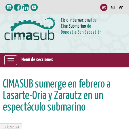
Ciclo Internacional
de
Cine Submarino
de
Donostia-San Sebastián
Menú de secciones
Mostrar/ocultar
navegación
CIMASUB sumerge en febrero a
Lasarte-Oria y Zarautz en un
espectáculo submarino
07/02/2024