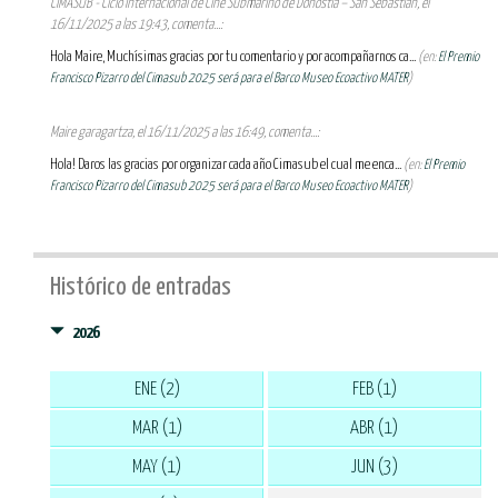
CIMASUB - Ciclo Internacional de Cine Submarino de Donostia – San Sebastián, el
16/11/2025 a las 19:43, comenta...:
Hola Maire, Muchísimas gracias por tu comentario y por acompañarnos ca...
(en:
El Premio
Francisco Pizarro del Cimasub 2025 será para el Barco Museo Ecoactivo MATER
)
Maire garagartza, el 16/11/2025 a las 16:49, comenta...:
Hola! Daros las gracias por organizar cada año Cimasub el cual me enca...
(en:
El Premio
Francisco Pizarro del Cimasub 2025 será para el Barco Museo Ecoactivo MATER
)
Histórico de entradas
2026
ENE (2)
FEB (1)
MAR (1)
ABR (1)
MAY (1)
JUN (3)