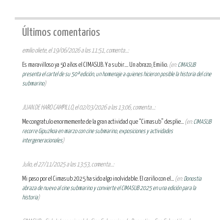
Últimos comentarios
emilio oliete, el 19/06/2026 a las 11:51, comenta...:
Es maravilloso ya 50 años el CIMASUB. Y a subir.... Un abrazo, Emilio.
(en:
CIMASUB
presenta el cartel de su 50ª edición, un homenaje a quienes hicieron posible la historia del cine
submarino
)
JUAN DE HARO CAMPILLO, el 02/03/2026 a las 13:06, comenta...:
Me congratulo enormemente de la gran actividad que “Cimasub” desplie...
(en:
CIMASUB
recorre Gipuzkoa en marzo con cine submarino, exposiciones y actividades
intergeneracionales
)
Julio, el 27/11/2025 a las 13:53, comenta...:
Mi paso por el Cimasub 2025 ha sido algo inolvidable. El cariño con el...
(en:
Donostia
abraza de nuevo al cine submarino y convierte el CIMASUB 2025 en una edición para la
historia
)