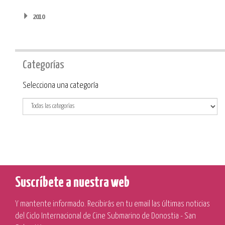
2010
Categorías
Categoría
Selecciona una categoría
Suscríbete a nuestra web
Y mantente informado. Recibirás en tu email las últimas noticias
del Ciclo Internacional de Cine Submarino de Donostia - San