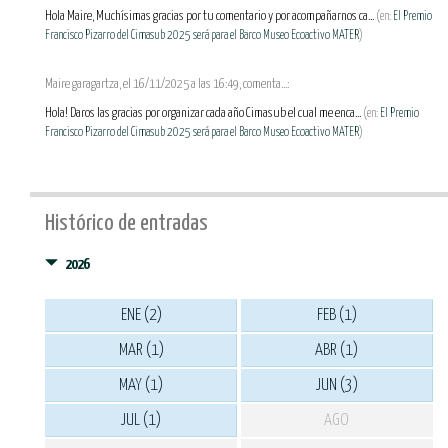
Hola Maire, Muchísimas gracias por tu comentario y por acompañarnos ca...
(en:
El Premio
Francisco Pizarro del Cimasub 2025 será para el Barco Museo Ecoactivo MATER
)
Maire garagartza, el 16/11/2025 a las 16:49, comenta...:
Hola! Daros las gracias por organizar cada año Cimasub el cual me enca...
(en:
El Premio
Francisco Pizarro del Cimasub 2025 será para el Barco Museo Ecoactivo MATER
)
Histórico de entradas
2026
ENE (2)
FEB (1)
MAR (1)
ABR (1)
MAY (1)
JUN (3)
JUL (1)
AGO