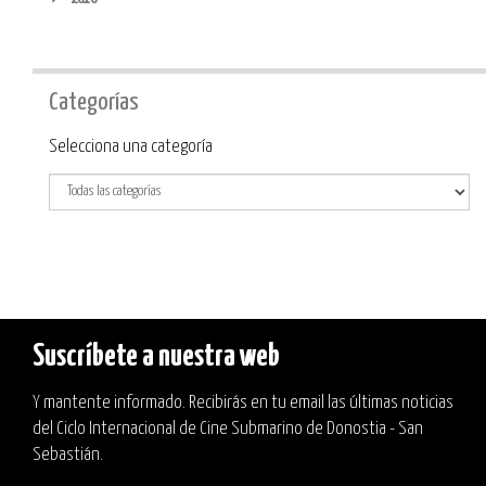
Categorías
Categoría
Selecciona una categoría
Suscríbete a nuestra web
Y mantente informado. Recibirás en tu email las últimas noticias
del Ciclo Internacional de Cine Submarino de Donostia - San
Sebastián.