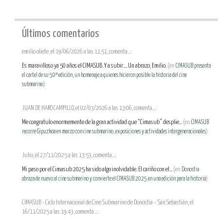
Últimos comentarios
emilio oliete, el 19/06/2026 a las 11:51, comenta...:
Es maravilloso ya 50 años el CIMASUB. Y a subir.... Un abrazo, Emilio.
(en:
CIMASUB presenta
el cartel de su 50ª edición, un homenaje a quienes hicieron posible la historia del cine
submarino
)
JUAN DE HARO CAMPILLO, el 02/03/2026 a las 13:06, comenta...:
Me congratulo enormemente de la gran actividad que “Cimasub” desplie...
(en:
CIMASUB
recorre Gipuzkoa en marzo con cine submarino, exposiciones y actividades intergeneracionales
)
Julio, el 27/11/2025 a las 13:53, comenta...:
Mi paso por el Cimasub 2025 ha sido algo inolvidable. El cariño con el...
(en:
Donostia
abraza de nuevo al cine submarino y convierte el CIMASUB 2025 en una edición para la historia
)
CIMASUB - Ciclo Internacional de Cine Submarino de Donostia – San Sebastián, el
16/11/2025 a las 19:43, comenta...: