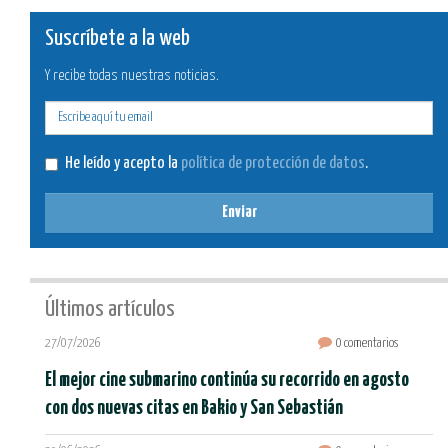
Suscríbete a la web
Y recibe todas nuestras noticias.
E-
mail
He leído y acepto la
política de protección de datos
.
Enviar
Últimos artículos
27/07/2026
0 comentarios
El mejor cine submarino continúa su recorrido en agosto
con dos nuevas citas en Bakio y San Sebastián