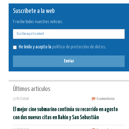
Suscríbete a la web
Y recibe todas nuestras noticias.
E-
mail
He leído y acepto la
política de protección de datos
.
Enviar
Últimos artículos
27/07/2026
0 comentarios
El mejor cine submarino continúa su recorrido en agosto
con dos nuevas citas en Bakio y San Sebastián