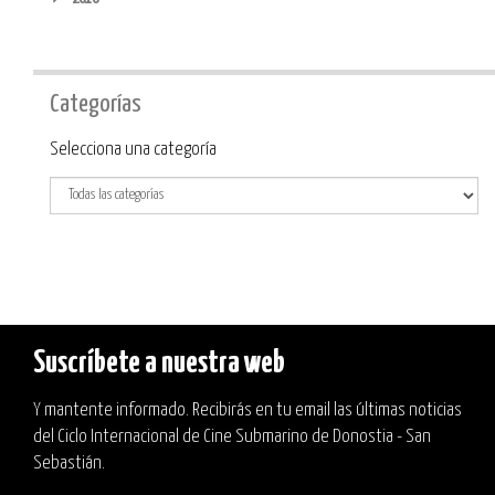
Categorías
Categoría
Selecciona una categoría
Suscríbete a nuestra web
Y mantente informado. Recibirás en tu email las últimas noticias
del Ciclo Internacional de Cine Submarino de Donostia - San
Sebastián.