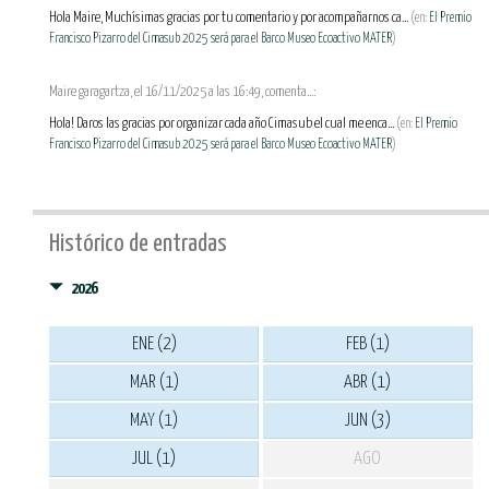
Hola Maire, Muchísimas gracias por tu comentario y por acompañarnos ca...
(en:
El Premio
Francisco Pizarro del Cimasub 2025 será para el Barco Museo Ecoactivo MATER
)
Maire garagartza, el 16/11/2025 a las 16:49, comenta...:
Hola! Daros las gracias por organizar cada año Cimasub el cual me enca...
(en:
El Premio
Francisco Pizarro del Cimasub 2025 será para el Barco Museo Ecoactivo MATER
)
Histórico de entradas
2026
ENE (2)
FEB (1)
MAR (1)
ABR (1)
MAY (1)
JUN (3)
JUL (1)
AGO