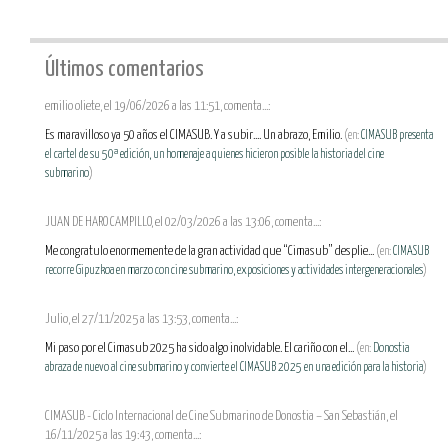
Últimos comentarios
emilio oliete, el 19/06/2026 a las 11:51, comenta...:
Es maravilloso ya 50 años el CIMASUB. Y a subir.... Un abrazo, Emilio.
(en:
CIMASUB presenta
el cartel de su 50ª edición, un homenaje a quienes hicieron posible la historia del cine
submarino
)
JUAN DE HARO CAMPILLO, el 02/03/2026 a las 13:06, comenta...:
Me congratulo enormemente de la gran actividad que “Cimasub” desplie...
(en:
CIMASUB
recorre Gipuzkoa en marzo con cine submarino, exposiciones y actividades intergeneracionales
)
Julio, el 27/11/2025 a las 13:53, comenta...:
Mi paso por el Cimasub 2025 ha sido algo inolvidable. El cariño con el...
(en:
Donostia
abraza de nuevo al cine submarino y convierte el CIMASUB 2025 en una edición para la historia
)
CIMASUB - Ciclo Internacional de Cine Submarino de Donostia – San Sebastián, el
16/11/2025 a las 19:43, comenta...: