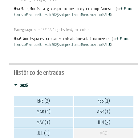
16/11/2025 a las 19:43, comenta...:
Hola Maire, Muchísimas gracias por tu comentario y por acompañarnos ca...
(en:
El Premio
Francisco Pizarro del Cimasub 2025 será para el Barco Museo Ecoactivo MATER
)
Maire garagartza, el 16/11/2025 a las 16:49, comenta...:
Hola! Daros las gracias por organizar cada año Cimasub el cual me enca...
(en:
El Premio
Francisco Pizarro del Cimasub 2025 será para el Barco Museo Ecoactivo MATER
)
Histórico de entradas
2026
ENE (2)
FEB (1)
MAR (1)
ABR (1)
MAY (1)
JUN (3)
JUL (1)
AGO