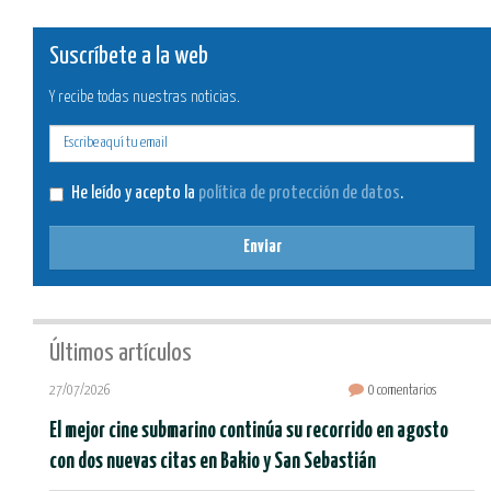
Suscríbete a la web
Y recibe todas nuestras noticias.
E-
mail
He leído y acepto la
política de protección de datos
.
Enviar
Últimos artículos
27/07/2026
0 comentarios
El mejor cine submarino continúa su recorrido en agosto
con dos nuevas citas en Bakio y San Sebastián