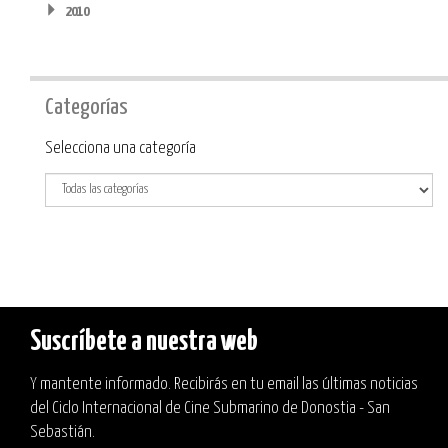
2010
Categorías
Categoría
Selecciona una categoría
Suscríbete a nuestra web
Y mantente informado. Recibirás en tu email las últimas noticias
del Ciclo Internacional de Cine Submarino de Donostia - San
Sebastián.