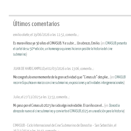
Últimos comentarios
emilio oliete, el 19/06/2026 a las 11:51, comenta...:
Es maravilloso ya 50 años el CIMASUB. Y a subir.... Un abrazo, Emilio.
(en:
CIMASUB presenta
el cartel de su 50ª edición, un homenaje a quienes hicieron posible la historia del cine
submarino
)
JUAN DE HARO CAMPILLO, el 02/03/2026 a las 13:06, comenta...:
Me congratulo enormemente de la gran actividad que “Cimasub” desplie...
(en:
CIMASUB
recorre Gipuzkoa en marzo con cine submarino, exposiciones y actividades intergeneracionales
)
Julio, el 27/11/2025 a las 13:53, comenta...:
Mi paso por el Cimasub 2025 ha sido algo inolvidable. El cariño con el...
(en:
Donostia
abraza de nuevo al cine submarino y convierte el CIMASUB 2025 en una edición para la historia
)
CIMASUB - Ciclo Internacional de Cine Submarino de Donostia – San Sebastián, el