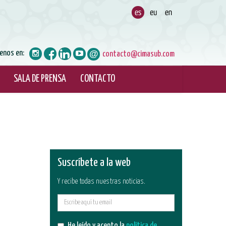
enos en:
contacto@cimasub.com
SALA DE PRENSA
CONTACTO
Suscríbete a la web
Y recibe todas nuestras noticias.
E-
mail
He leído y acepto la
política de