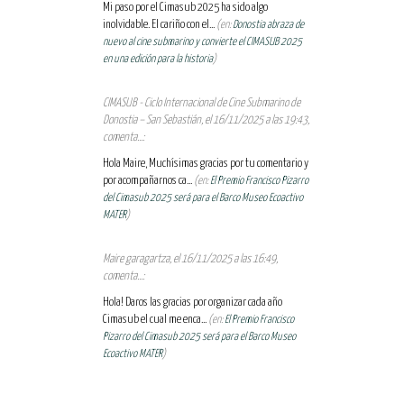
Mi paso por el Cimasub 2025 ha sido algo
inolvidable. El cariño con el...
(en:
Donostia abraza de
nuevo al cine submarino y convierte el CIMASUB 2025
en una edición para la historia
)
CIMASUB - Ciclo Internacional de Cine Submarino de
Donostia – San Sebastián, el 16/11/2025 a las 19:43,
comenta...:
Hola Maire, Muchísimas gracias por tu comentario y
por acompañarnos ca...
(en:
El Premio Francisco Pizarro
del Cimasub 2025 será para el Barco Museo Ecoactivo
MATER
)
Maire garagartza, el 16/11/2025 a las 16:49,
comenta...:
Hola! Daros las gracias por organizar cada año
Cimasub el cual me enca...
(en:
El Premio Francisco
Pizarro del Cimasub 2025 será para el Barco Museo
Ecoactivo MATER
)