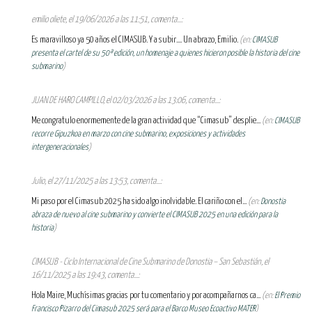
emilio oliete, el 19/06/2026 a las 11:51, comenta...:
Es maravilloso ya 50 años el CIMASUB. Y a subir.... Un abrazo, Emilio.
(en:
CIMASUB
presenta el cartel de su 50ª edición, un homenaje a quienes hicieron posible la historia del cine
submarino
)
JUAN DE HARO CAMPILLO, el 02/03/2026 a las 13:06, comenta...:
Me congratulo enormemente de la gran actividad que “Cimasub” desplie...
(en:
CIMASUB
recorre Gipuzkoa en marzo con cine submarino, exposiciones y actividades
intergeneracionales
)
Julio, el 27/11/2025 a las 13:53, comenta...:
Mi paso por el Cimasub 2025 ha sido algo inolvidable. El cariño con el...
(en:
Donostia
abraza de nuevo al cine submarino y convierte el CIMASUB 2025 en una edición para la
historia
)
CIMASUB - Ciclo Internacional de Cine Submarino de Donostia – San Sebastián, el
16/11/2025 a las 19:43, comenta...:
Hola Maire, Muchísimas gracias por tu comentario y por acompañarnos ca...
(en:
El Premio
Francisco Pizarro del Cimasub 2025 será para el Barco Museo Ecoactivo MATER
)