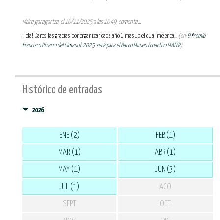
Maire garagartza, el 16/11/2025 a las 16:49, comenta...:
Hola! Daros las gracias por organizar cada año Cimasub el cual me enca...
(en:
El Premio
Francisco Pizarro del Cimasub 2025 será para el Barco Museo Ecoactivo MATER
)
Histórico de entradas
2026
ENE (2)
FEB (1)
MAR (1)
ABR (1)
MAY (1)
JUN (3)
JUL (1)
AGO
SEPT
OCT