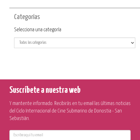
Categorías
Categoría
Selecciona una categoría
Suscríbete a nuestra web
Y mantente informado. Recibirás en tu email las últimas noticias
del Ciclo Internacional de Cine Submarino de Donostia - San
Sebastián.
E-