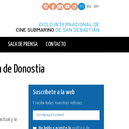
es
eu
en
CICLO INTERNACIONAL DE
CINE SUBMARINO
DE SAN SEBASTIÁN
SALA DE PRENSA
CONTACTO
m de Donostia
Suscríbete a la web
Y recibe todas nuestras noticias.
E-
actual y la
mail
He leído y acepto la
política de