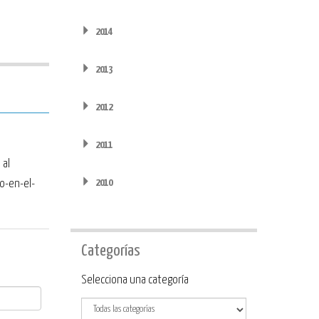
2014
2013
2012
2011
 al
2010
lo-en-el-
Categorías
Categoría
Selecciona una categoría