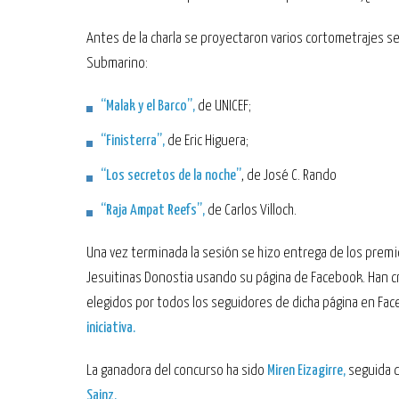
Antes de la charla se proyectaron varios cortometrajes se
Submarino:
“Malak y el Barco”,
de UNICEF;
“Finisterra”,
de Eric Higuera;
“Los secretos de la noche”
, de José C. Rando
“Raja Ampat Reefs”,
de Carlos Villoch.
Una vez terminada la sesión se hizo entrega de los premi
Jesuitinas Donostia usando su página de Facebook
. Han 
elegidos por todos los seguidores de dicha página en Fac
iniciativa.
La ganadora del concurso ha sido
Miren Eizagirre,
seguida 
Sainz.