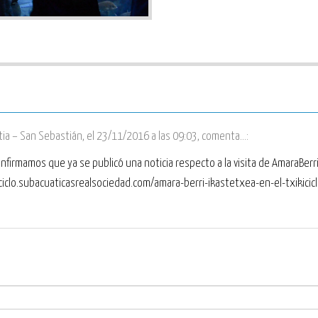
tia – San Sebastián
,
el 23/11/2016 a las 09:03
, comenta...:
nfirmamos que ya se publicó una noticia respecto a la visita de AmaraBerri
://ciclo.subacuaticasrealsociedad.com/amara-berri-ikastetxea-en-el-txikicic