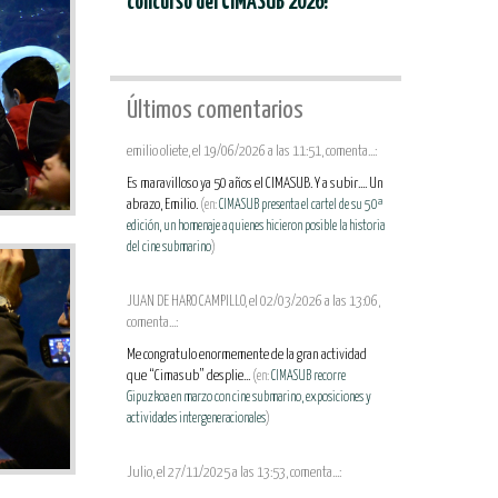
concurso del CIMASUB 2026!
Últimos comentarios
emilio oliete, el 19/06/2026 a las 11:51, comenta...:
Es maravilloso ya 50 años el CIMASUB. Y a subir.... Un
abrazo, Emilio.
(en:
CIMASUB presenta el cartel de su 50ª
edición, un homenaje a quienes hicieron posible la historia
del cine submarino
)
JUAN DE HARO CAMPILLO, el 02/03/2026 a las 13:06,
comenta...:
Me congratulo enormemente de la gran actividad
que “Cimasub” desplie...
(en:
CIMASUB recorre
Gipuzkoa en marzo con cine submarino, exposiciones y
actividades intergeneracionales
)
Julio, el 27/11/2025 a las 13:53, comenta...: