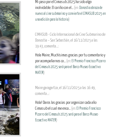
Mi paso por el Cimasub 2025 ha sido algo
inolvidable. El cariño con el...
(en:
Donostia abraza de
nuevo al cine submarino y convierte el CIMASUB 2025 en
una edición para la historia
)
CIMASUB - Ciclo Internacional de Cine Submarino de
Donostia – San Sebastián, el 16/11/2025 a las
19:43, comenta...:
Hola Maire, Muchísimas gracias por tu comentario y
por acompañarnos ca...
(en:
El Premio Francisco Pizarro
del Cimasub 2025 será para el Barco Museo Ecoactivo
MATER
)
Maire garagartza, el 16/11/2025 a las 16:49,
comenta...:
Hola! Daros las gracias por organizar cada año
Cimasub el cual me enca...
(en:
El Premio Francisco
Pizarro del Cimasub 2025 será para el Barco Museo
Ecoactivo MATER
)