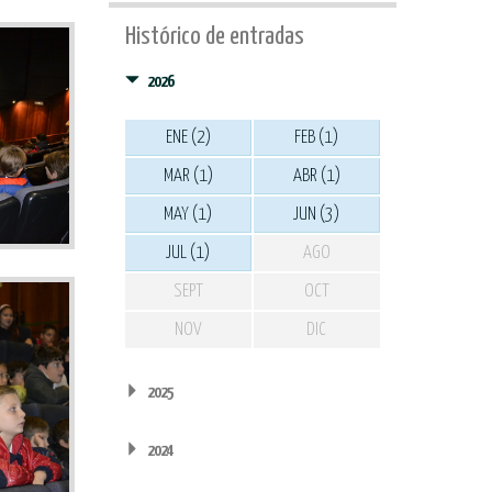
Histórico de entradas
2026
ENE (2)
FEB (1)
MAR (1)
ABR (1)
MAY (1)
JUN (3)
JUL (1)
AGO
SEPT
OCT
NOV
DIC
2025
2024