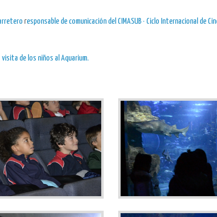
arretero
r
esponsable de comunicación del CIMASUB · Ciclo Internacional de Cin
a
visita de los niños al Aquarium.