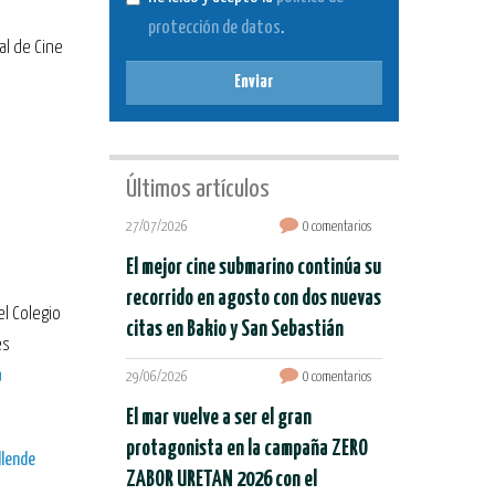
protección de datos
.
al de Cine
Enviar
Últimos artículos
27/07/2026
0 comentarios
El mejor cine submarino continúa su
recorrido en agosto con dos nuevas
el
Colegio
citas en Bakio y San Sebastián
es
a
29/06/2026
0 comentarios
El mar vuelve a ser el gran
protagonista en la campaña ZERO
llende
ZABOR URETAN 2026 con el