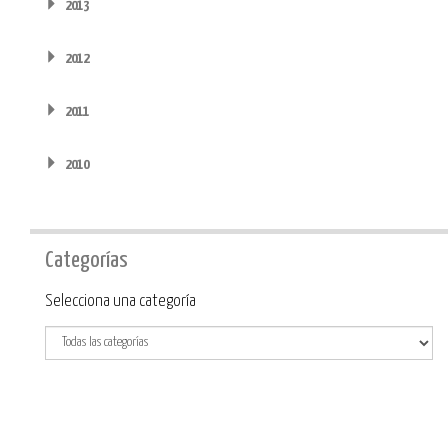
2013
2012
2011
2010
Categorías
Categoría
Selecciona una categoría