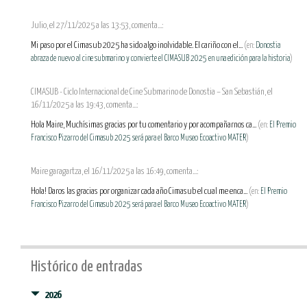
Julio, el 27/11/2025 a las 13:53, comenta...:
Mi paso por el Cimasub 2025 ha sido algo inolvidable. El cariño con el...
(en:
Donostia
abraza de nuevo al cine submarino y convierte el CIMASUB 2025 en una edición para la historia
)
CIMASUB - Ciclo Internacional de Cine Submarino de Donostia – San Sebastián, el
16/11/2025 a las 19:43, comenta...:
Hola Maire, Muchísimas gracias por tu comentario y por acompañarnos ca...
(en:
El Premio
Francisco Pizarro del Cimasub 2025 será para el Barco Museo Ecoactivo MATER
)
Maire garagartza, el 16/11/2025 a las 16:49, comenta...:
Hola! Daros las gracias por organizar cada año Cimasub el cual me enca...
(en:
El Premio
Francisco Pizarro del Cimasub 2025 será para el Barco Museo Ecoactivo MATER
)
Histórico de entradas
2026