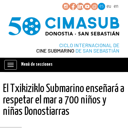
es
eu
en
CICLO INTERNACIONAL DE
CINE SUBMARINO
DE SAN SEBASTIÁN
Menú de secciones
Mostrar/ocultar
navegación
El Txikiziklo Submarino enseñará a
respetar el mar a 700 niños y
niñas Donostiarras