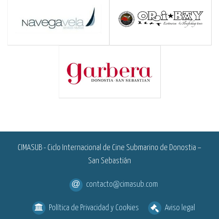
<
CIMASUB - Ciclo Internacional de Cine Submarino de Donostia –
San Sebastián
contacto@cimasub.com
Política de Privacidad y Cookies
Aviso legal