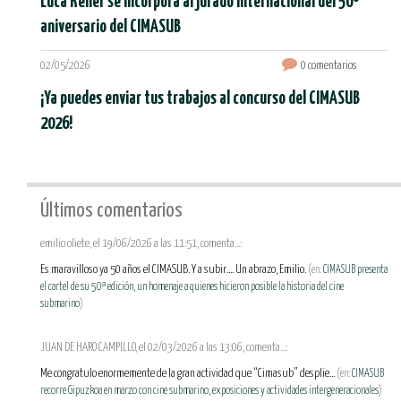
Luca Keller se incorpora al jurado internacional del 50º
aniversario del CIMASUB
02/05/2026
0 comentarios
¡Ya puedes enviar tus trabajos al concurso del CIMASUB
2026!
Últimos comentarios
emilio oliete, el 19/06/2026 a las 11:51, comenta...:
Es maravilloso ya 50 años el CIMASUB. Y a subir.... Un abrazo, Emilio.
(en:
CIMASUB presenta
el cartel de su 50ª edición, un homenaje a quienes hicieron posible la historia del cine
submarino
)
JUAN DE HARO CAMPILLO, el 02/03/2026 a las 13:06, comenta...:
Me congratulo enormemente de la gran actividad que “Cimasub” desplie...
(en:
CIMASUB
recorre Gipuzkoa en marzo con cine submarino, exposiciones y actividades intergeneracionales
)